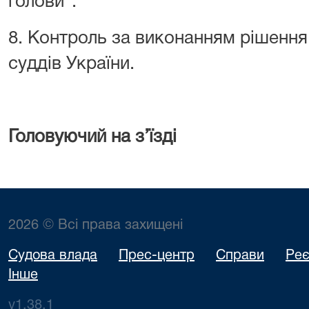
голови”.
8. Контроль за виконанням рішення 
суддів України.
Головуючий на з’їзді
2026 © Всі права захищені
Судова влада
Прес-центр
Справи
Реє
Інше
v1.38.1