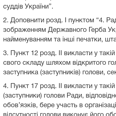
суддів України”.
2. Доповнити розд. І пунктом “4. Ра
зображенням Державного Герба Укр
найменуванням та інші печатки, шта
3. Пункт 12 розд. ІІ викласти у такі
свого складу шляхом відкритого го
заступника (заступників) голови, с
4. Пункт 17 розд. ІІ викласти у такі
(заступники) голови Ради, відповідн
обов’язків, бере участь в організаці
відсутності голови виконує його обо