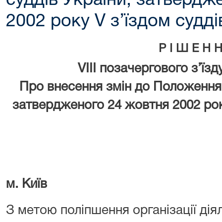
суддів України, затвердж
2002 року V з’їздом судді
Р І Ш Е Н 
VIII позачергового з’їзд
Про внесення змін до Положення 
затвердженого 24 жовтня 2002 року
м. Київ
З метою поліпшення організації дія