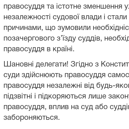
правосуддя та істотне зменшення у
незалежності судової влади і стали
причинами, що зумовили необхідні
позачергового з’їзду суддів, необхі
правосуддя в країні.
Шановні делегати! Згідно з Консти
суди здійснюють правосуддя самост
правосуддя незалежні від будь-яког
підзвітні і підкоряються лише закон
правосуддя, вплив на суд або судді
забороняються.