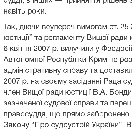
судді, в інших — прийняття рішень з
навіть роки.
Так, діючи всупереч вимогам ст. 2
юстиції” та регламенту Вищої ради 
6 квітня 2007 р. вилучили у Феодос
Автономної Республіки Крим не розг
адміністративну справу та доставили
2007 р. на своєму засіданні Рада с
член Вищої ради юстиції В.А. Бонди
зазначеної судової справи та пер
правосуддя, що прямо заборонено ст
Закону “Про судоустрій України”. В