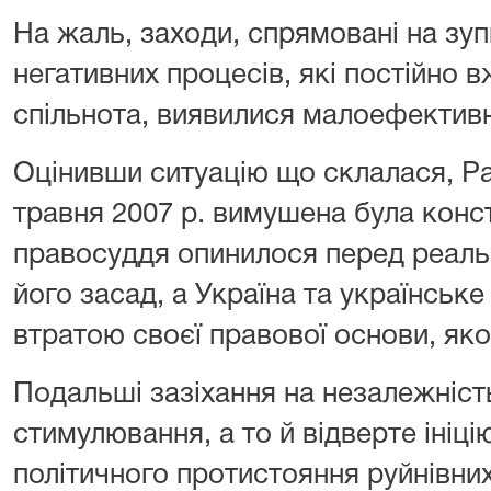
На жаль, заходи, спрямовані на зу
негативних процесів, які постійно 
спільнота, виявилися малоефектив
Оцінивши ситуацію що склалася, Ра
травня 2007 р. вимушена була конс
правосуддя опинилося перед реал
його засад, а Україна та українськ
втратою своєї правової основи, як
Подальші зазіхання на незалежніст
стимулювання, а то й відверте ініц
політичного протистояння руйнівних