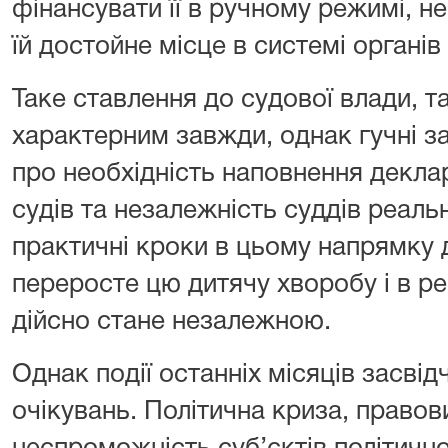
фінансувати її в ручному режимі, н
їй достойне місце в системі органі
Таке ставлення до судової влади, та
характерним завжди, однак гучні з
про необхідність наповнення деклар
судів та незалежність суддів реаль
практичні кроки в цьому напрямку 
переросте цю дитячу хворобу і в р
дійсно стане незалежною.
Однак події останніх місяців засвід
очікувань. Політична криза, правови