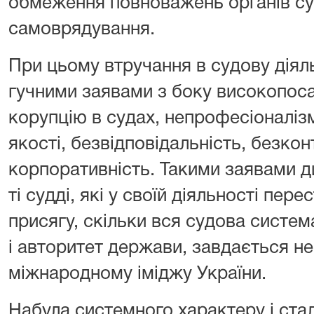
обмеження повноважень органів су
самоврядування.
При цьому втручання в судову дія
гучними заявами з боку високопоса
корупцію в судах, непрофесіоналізм
якості, безвідповідальність, безкон
корпоративність. Такими заявами д
ті судді, які у своїй діяльності пер
присягу, скільки вся судова система
і авторитет держави, завдається 
міжнародному іміджу України.
Набула системного характеру і ста