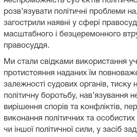
неспроможність суб’єктів політичн
розв’язувати політичні проблеми 
загострили наявні у сфері правосу
масштабного і безцеремонного втру
правосуддя.
Ми стали свідками використання у
протистояння наданих їм повноваж
залежності судових органів, тиску н
політичну боротьбу, нав’язування н
вирішення спорів та конфліктів, пе
виконання політичних та особистих 
чи іншої політичної сили, у засіб з