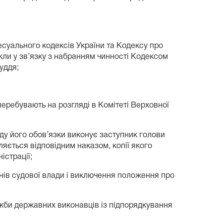
суального кодексів України та Кодексу про
кли у зв’язку з набранням чинності Кодексом
уддя;
перебувають на розгляді в Комітеті Верховної
суду його обов’язки виконує заступник голови
ляється відповідним наказом, копії якого
істрації;
анів судової влади і виключення положення про
жби державних виконавців із підпорядкування