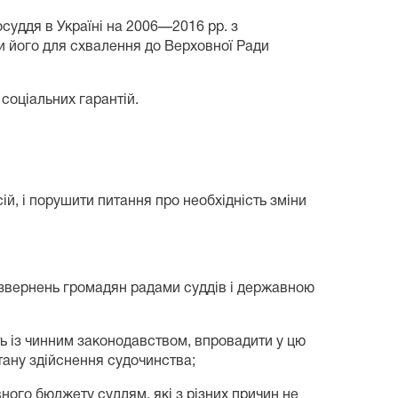
суддя в Україні на 2006—2016 рр. з
и його для схвалення до Верховної Ради
соціальних гарантій.
ій, і порушити питання про необхідність зміни
ду звернень громадян радами суддів і державною
ть із чинним законодавством, впровадити у цю
стану здійснення судочинства;
ного бюджету суддям, які з різних причин не