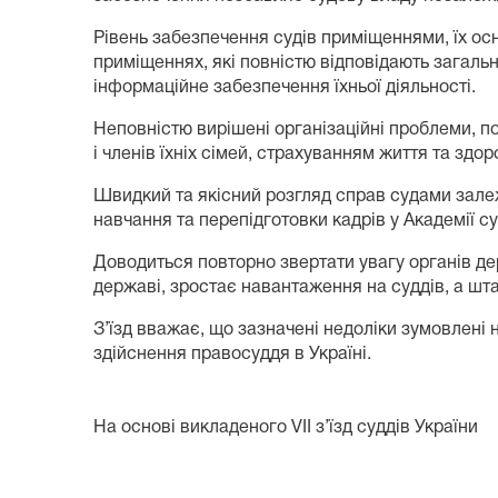
Рівень забезпечення судів приміщеннями, їх осн
приміщеннях, які повністю відповідають
загальн
інформаційне забезпечення їхньої діяльності.
Неповністю вирішені організаційні проблеми, пов
і членів їхніх сімей, страхуванням життя та здо
Швидкий та якісний розгляд справ судами залеж
навчання та перепідготовки кадрів у Академії су
Доводиться повторно звертати увагу органів дер
державі, зростає навантаження на суддів, а шт
З’їзд вважає, що зазначені недоліки зумовлені
здійснення правосуддя в Україні.
На основі викладеного VІІ з’їзд суддів України