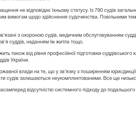
ащення не відповідає їхньому статусу. Із 790 судів загальн
им вимогам щодо здійснення судочинства. Повільними темп
’язані з охороною судів, медичним обслуговуванням суддів 
ров’я суддів, наданням їм житла тощо.
ить також від рівня професійної підготовки суддівського к
ддів України.
жавної влади на те, що у зв’язку з поширенням юрисдикції
ати судів залишаються неукомплектованими. Все ще низькою
 насамперед відсутністю системного підходу до подальшого