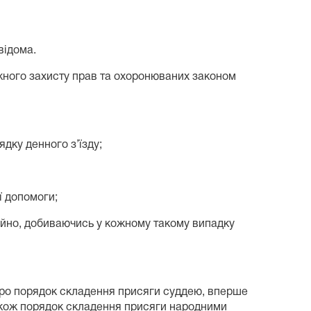
відома.
ежного захисту прав та охоронюваних законом
ядку денного з’їзду;
ї допомоги;
 майно, добиваючись у кожному такому випадку
“Про порядок складення присяги суддею, вперше
акож порядок складення присяги народними