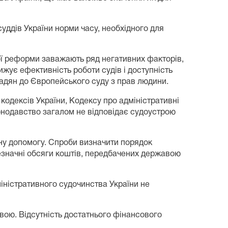
уддів України норми часу, необхідного для
ої реформи заважають ряд негативних факторів,
нижує ефективність роботи судів і доступність
адян до Європейського суду з прав людини.
одексів України, Кодексу про адміністративні
конодавство загалом не відповідає судоустрою
ну допомогу. Спроби визначити порядок
езначні обсяги коштів, передбачених державою
іністративного судочинства України не
вою. Відсутність достатнього фінансового