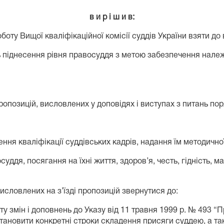
в и р і ш и в:
боту Вищої кваліфікаційної комісії суддів України взяти до 
сть піднесення рівня правосуддя з метою забезпечення нал
опозицій, висловлених у доповідях і виступах з питань пор
ння кваліфікації суддівських кадрів, надання їм методично
суддя, посягання на їхні життя, здоров’я, честь, гідність,
исловлених на з’їзді пропозицій звернутися до:
ту змін і доповнень до Указу від 11 травня 1999 р. № 493 
тановити конкретні строки складення присяги суддею, а т