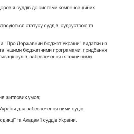
доров’я суддів до системи компенсаційних
стосуються статусу суддів, судоустрою та
аїни “Про Державний бюджет України” видатки на
та іншими бюджетними програмами: придбання
изації судів, забезпечення їх технічними
ня житлових умов;
України для забезпечення ними судів;
дикції та Академії суддів України.