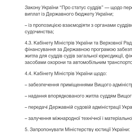
Закону України “Про статус суддів” — щодо пер
виплат із Державного бюджету України;
– із пропозицією взаємодіяти з органами судді
судочинства;
4.3. Кабінету Міністрів України та Верховної Р
фінансування за Державною програмою забезп
житла для суддів судів загальної юрисдикції, ф
засобами охорони та автомобільним транспорт
4.4. Кабінету Міністрів України щодо:
– забезпечення приміщеннями Вищого адміністра
– надання впорядкованого житла суддям Вищого
– передачі Державній судовій адміністрації Ук
– залучення міжнародної технічної і матеріально
5. Запропонувати Міністерству юстиції України: