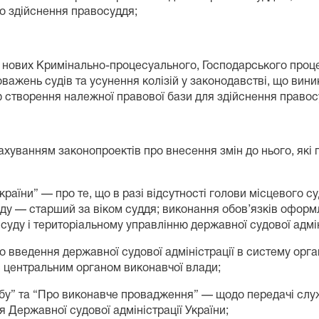
о здійснення правосуддя;
я нових Кримінально-процесуального, Господарського проце
важень судів та усунення колізій у законодавстві, що вини
ю створення належної правової бази для здійснення правос
ахуванням законопроектів про внесення змін до нього, які 
України” — про те, що в разі відсутності голови місцевого 
 суду — старший за віком суддя; виконання обов’язків оформ
уду і територіальному управлінню державної судової адмін
о введення державної судової адміністрації в систему орг
є центральним органом виконавчої влади;
бу” та “Про виконавче провадження” — щодо передачі слу
я Державної судової адміністрації України;