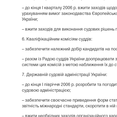
– до кінця І кварталу 2006 р. вжити заходів що
урахуванням вимог законодавства Європейськог
України;
– вжити заходів для виконання судових рішень 
6. Кваліфікаційним комісіям суддів:
– забезпечити належний добір кандидатів на по
– разом із Радою суддів України доопрацювати з
системи цих комісій з метою наближення їх до с
7. Державній судовій адміністрації України:
– до кінця І півріччя 2006 р. розробити та пог
судовою адміністрацією;
– забезпечити своєчасне приведення форм статис
звітність міжнародні стандарти, скоротити в ній
– вжити необхідних заходів організаційного ха