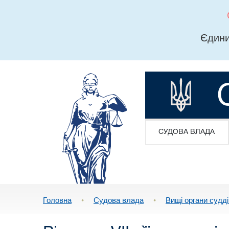
Єдини
СУДОВА ВЛАДА
Головна
•
Судова влада
•
Вищі органи судд