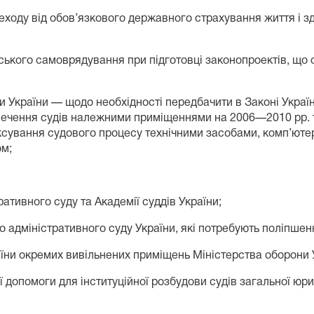
еходу від обов’язкового державного страхування життя і з
вського самоврядування при підготовці законопроектів, що 
ади України — щодо необхідності передбачити в Законі Укр
ечення судів належними приміщеннями на 2006—2010 рр. 
іксування судового процесу технічними засобами, комп’ютер
ом;
тивного суду та Академії суддів України;
 адміністративного суду України, які потребують поліпшен
раїни окремих вивільнених приміщень Міністерства оборони 
ї допомоги для інституційної розбудови судів загальної юрис