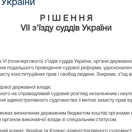
в України
Р І Ш Е Н Н Я
VII з'їзду суддів України
а VІ (позачергового) з’їздів суддів України, органи державн
ння подальшого проведення судової реформи, удосконален
хисту конституційних прав і свобод людини. Зокрема, з’їзд 
дової державної влади;
жного на справедливий судовий розгляд незалежним і неу
 адміністративного судочинства з метою захисту прав юри
(в межах визначених державним бюджетом коштів) органами
 органом виконавчої влади зі спеціальним статусом.
ний кодекс України та Кодекс адміністративного судочинст