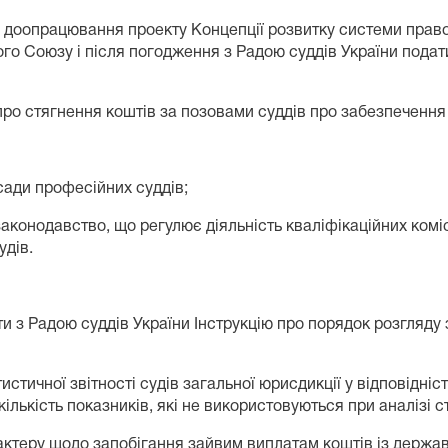
до доопрацювання проекту Концепції розвитку системи право
о Союзу і після погодження з Радою суддів України подат
про стягнення коштів за позовами суддів про забезпечення 
сади професійних суддів;
аконодавство, що регулює діяльність кваліфікаційних коміс
удів.
одити з Радою суддів України Інструкцію про порядок розгля
тичної звітності судів загальної юрисдикції у відповідніс
 кількість показників, які не використовуються при аналізі 
рактеру щодо запобігання зайвим виплатам коштів із держав