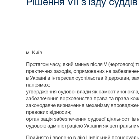
Рішення VII з`їзду судді
м. Київ
Протягом часу, який минув після V (чергового) т
практичних заходів, спрямованих на забезпече
в Україні в інтересах суспільства й держави, за
напрямах:
утвердження судової влади як самостійної скла
забезпечення верховенства права та права ко
законодавче визначення механізму впровадження
правових відносин;
організація забезпечення судової діяльності 
судовою адміністрацією України як центральним
Прийнято і введено в дію Цивільний процесуаль