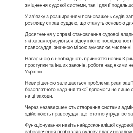
зміцнення судової системи, так і для її подаль
У зв’язку з розширенням повноважень судів заг
розгляду справ суддею, що стануть основою для
Досягнення у справі становлення судової влад
які характеризуються відсутністю послідовності,
правосуддя, значною мірою зумовлює численні 
Нагальною є необхідність прийняття нових Крим
проступки та інших законів, робота над якими 
України.
Невирішеною залишається проблема реалізації 
безоплатного надання такої допомоги не лише 
на ці заходи.
Через незавершеність створення системи адміні
здійснюють правосуддя, що істотно утруднює з
Функціонування навіть найдосконалішої судово
забезпечення позбавляє судову владу незалежн