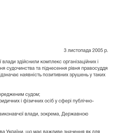
3 листопада 2005 р.
ої влади здійснили комплекс організаційних і
ня судочинства та піднесення рівня правосуддя
відзначає наявність позитивних зрушень у таких
передженим судом;
дичних і фізичних осіб у сфері публічно-
 виконавчої влади, зокрема, Державною
ва України, що має важливе значення як для