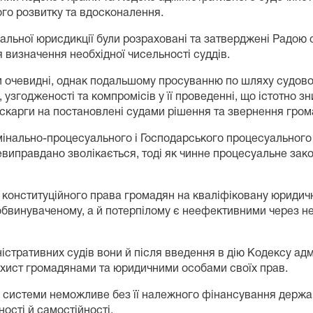
шого розвитку та вдосконалення.
альної юрисдикції були розраховані та затверджені Радою с
 визначення необхідної чисельності суддів.
и очевидні, однак подальшому просуванню по шляху судов
 узгодженості та компромісів у її проведенні, що істотно з
скарги на постановлені судами рішення та звернення гром
інально-процесуального і Господарського процесуального к
невиправдано зволікається, тоді як чинне процесуальне за
конституційного права громадян на кваліфіковану юридич
обвинуваченому, а й потерпілому є неефективними через н
стративних судів вони й після введення в дію Кодексу адм
ахист громадянами та юридичними особами своїх прав.
ї системи неможливе без її належного фінансування держа
ості й самостійності.