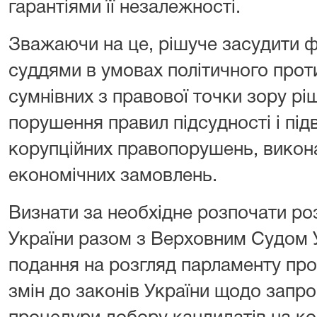
гарантіями її незалежності.
Зважаючи на це, рішуче засудити 
суддями в умовах політичного проти
сумнівних з правової точки зору рі
порушення правил підсудності і під
корупційних правопорушень, викона
економічних замовлень.
Визнати за необхідне розпочати р
України разом з Верховним Судом У
подання на розгляд парламенту про
змін до законів України щодо запр