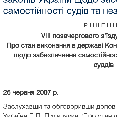
законів України щодо за
самостійності судів та не
Р І Ш Е Н 
VIII позачергового з’їзд
Про стан виконання в державі Конс
щодо забезпечення самостійност
суддів
26 червня 2007 р.
Заслухавши та обговоривши допові
України П.П. Пилипчука "Про стан 