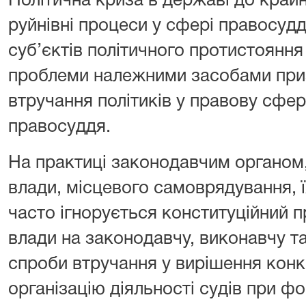
Політична криза в державі до край
руйнівні процеси у сфері правосуд
суб’єктів політичного протистояння
проблеми належними засобами при
втручання політиків у правову сфер
правосуддя.
На практиці законодавчим органом
влади, місцевого самоврядування,
часто ігнорується конституційний 
влади на законодавчу, виконавчу т
спроби втручання у вирішення конк
організацію діяльності судів при ф