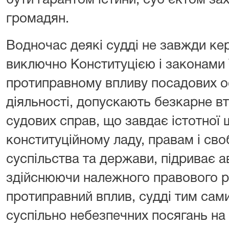
бути гарантом істини, суб’єктом за
громадян.
Водночас деякі судді не завжди кер
виключно Конституцією і законами 
протиправному впливу посадових осі
діяльності, допускають безкарне в
судових справ, що завдає істотно
конституційному ладу, правам і св
суспільства та держави, підриває а
здійснюючи належного правового р
протиправний вплив, судді тим са
суспільно небезпечних посягань на