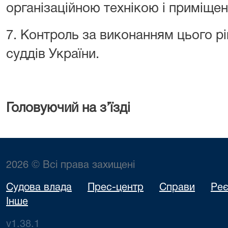
організаційною технікою і приміще
7. Контроль за виконанням цього р
суддів України.
.
Головуючий на з’їзді
.......
2026 © Всі права захищені
Судова влада
Прес-центр
Справи
Реє
Інше
v1.38.1