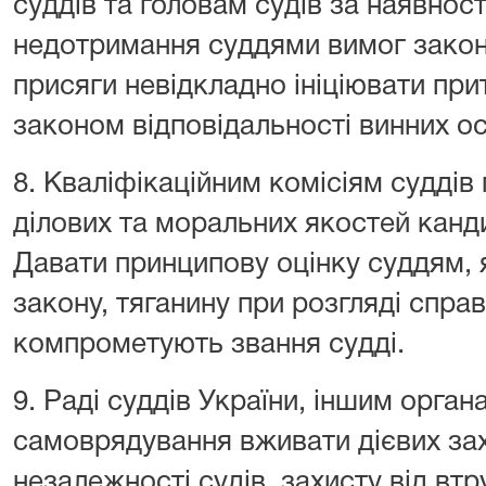
суддів та головам судів за наявності
недотримання суддями вимог закон
присяги невідкладно ініціювати при
законом відповідальності винних ос
8. Кваліфікаційним комісіям суддів
ділових та моральних якостей канди
Давати принципову оцінку суддям,
закону, тяганину при розгляді спр
компрометують звання судді.
9. Раді суддів України, іншим орга
самоврядування вживати дієвих за
незалежності судів, захисту від втру