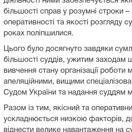
діяльності ними забезпечується як
більшості справ у розумні строки –
оперативності та якості розгляду с
роках поліпшилися.
Цього було досягнуто завдяки сумл
більшості суддів, ужитим заходам
вивчення стану організації роботи 
апеляційними, вищими спеціалізов
Судом України та надання суддям 
Разом із тим, якісний та оперативн
ускладнюється низкою факторів, до
віднести велике навантаження на су