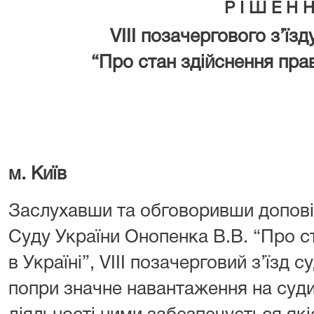
Р І Ш Е Н 
VIII позачергового з’їзд
“Про стан здійснення прав
м. Київ
Заслухавши та обговоривши допові
Суду України Онопенка В.В. “Про с
в Україні”, VIIІ позачерговий з’їзд 
попри значне навантаження на суди 