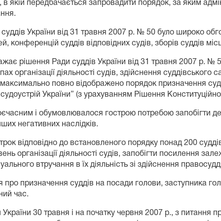
, в якій передбачається запровадити порядок, за яким адмі
ння.
и суддів України від 31 травня 2007 р. № 50 було широко об
й, конференцій суддів відповідних судів, зборів суддів міс
важає рішення Ради суддів України від 31 травня 2007 р. №
пах організації діяльності судів, здійснення суддівського 
максимально повно відображено порядок призначення судді
удоустрій України” (з урахуванням Рішення Конституційного
єчасним і обумовлювалося гострою потребою запобігти дез
нших негативних наслідків.
рок відповідно до встановленого порядку понад 200 суддів
нь організації діяльності судів, запобігти посилення залеж
уального втручання в їх діяльність зі здійснення правосудд
я про призначення суддів на посади голови, заступника голо
ний час.
країни 30 травня і на початку червня 2007 р., з питання п