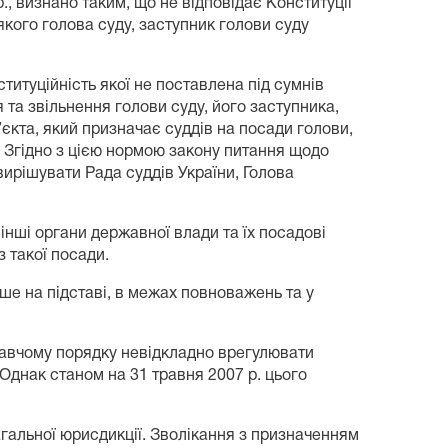
, визнано таким, що не відповідає Конституції
 якого голова суду, заступник голови суду
нституційність якої не поставлена під сумнів
 та звільнення голови суду, його заступника,
єкта, який призначає суддів на посади голови,
). Згідно з цією нормою закону питання щодо
вирішувати Рада суддів України, Голова
інші органи державної влади та їх посадові
 такої посади.
лише на підставі, в межах повноважень та у
давчому порядку невідкладно врегулювати
Однак
станом на 31 травня 2007 р. цього
загальної юрисдикції. Зволікання з призначенням