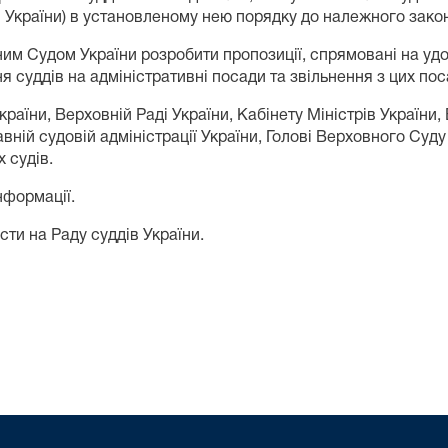
і України) в установленому нею порядку до належного зак
ним Судом України розробити пропозиції, спрямовані на удо
 суддів на адміністративні посади та звільнення з цих поса
аїни, Верховній Раді України, Кабінету Міністрів України, 
авній судовій адміністрації України, Голові Верховного Суд
 судів.
нформації.
ти на Раду суддів України.