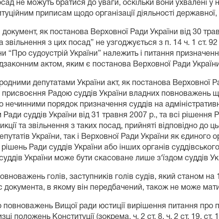
посад не можуть братися до уваги, оскільки вони ухвалені у
уційним приписам щодо організації діяльності державної, у 
документ, як постанова Верховної Ради України від 30 тра
звільнення з цих посад” не узгоджується з п. 14 ч. 1 ст. 92
ни “Про судоустрій України” належить і питання призначення
ідзаконним актом, яким є постанова Верховної Ради Україн
родними депутатами України акт, як постанова Верховної Ра
и присвоєння Радою суддів України владних повноважень що
о нечинними порядок призначення суддів на адміністративн
Ради суддів України від 31 травня 2007 р., та всі рішення 
кції та звільнення з таких посад, прийняті відповідно до ц
путатів України, так і Верховної Ради України як єдиного о
ішень Ради суддів України або інших органів суддівського 
суддів України може бути скасоване лише з‘їздом суддів Ук
новажень голів, заступників голів судів, який станом на 
ус документа, в якому він передбачений, також не може мат
до повноважень Вищої ради юстиції вирішення питання про 
 положень Конституції (зокрема, ч. 2 ст. 8, ч. 2 ст. 19, ст. 