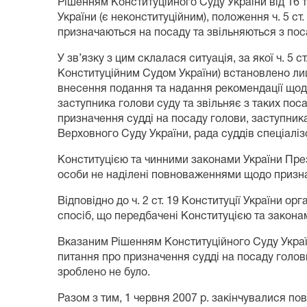
Рішенням Конституційного Суду України від 16 т
України (є неконституційним), положення ч. 5 ст
призначаються на посаду та звільняються з по
У зв’язку з цим склалася ситуація, за якої ч. 5 с
Конституційним Судом України) встановлено лише
внесення подання та надання рекомендації щодо
заступника голови суду та звільняє з таких пос
призначення судді на посаду голови, заступника
Верховного Суду України, рада суддів спеціаліз
Конституцією та чинними законами України Прези
особи не наділені повноваженнями щодо признач
Відповідно до ч. 2 ст. 19 Конституції України о
спосіб, що передбачені Конституцією та закона
Вказаним Рішенням Конституційного Суду Украї
питання про призначення судді на посаду голови
зроблено не було.
Разом з тим, 1 червня 2007 р. закінчувалися по