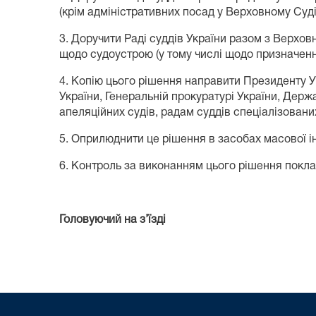
(крім адміністративних посад у Верховному Суд
3. Доручити Раді суддів України разом з Верхов
щодо судоустрою (у тому числі щодо призначення
4. Копію цього рішення направити Президенту Укр
України, Генеральній прокуратурі України, Держ
апеляційних судів, радам суддів спеціалізованих
5. Оприлюднити це рішення в засобах масової і
6. Контроль за виконанням цього рішення поклас
Головуючий на з’їзді