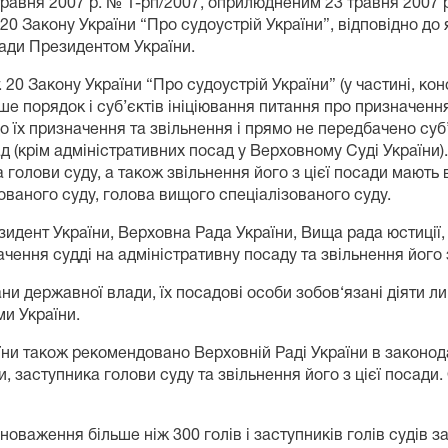
равня 2007 р. № 1-рп/2007, оприлюдненим 23 травня 2007 р.
. 20 Закону України “Про судоустрій України”, відповідно до
сади Президентом України.
т. 20 Закону України “Про судоустрій України” (у частині, ко
 порядок і суб’єктів ініціювання питання про призначення
 їх призначення та звільнення і прямо не передбачено суб’
ад (крім адміністративних посад у Верховному Суді України
 голови суду, а також звільнення його з цієї посади мають 
ованого суду, голова вищого спеціалізованого суду.
дент України, Верховна Рада України, Вища рада юстиції, 
ення судді на адміністративну посаду та звільнення його з
ргани державної влади, їх посадові особи зобов‘язані діяти 
ми України.
ни також рекомендовано Верховній Раді України в законо
, заступника голови суду та звільнення його з цієї посади.
вноваження більше ніж 300 голів і заступників голів судів 