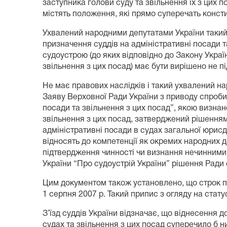
заступника голови суду та звільнення їх з цих 
містять положення, які прямо суперечать констит
Ухвалений народними депутатами України такий 
призначення суддів на адміністративні посади та 
судоустрою (до яких відповідно до Закону Украї
звільнення з цих посад) має бути вирішено не п
Не має правових наслідків і такий ухвалений на
Заяву Верховної Ради України з приводу спроб
посади та звільнення з цих посад”, якою визнан
звільнення з цих посад, затверджений рішенням 
адміністративні посади в судах загальної юрисди
відносять до компетенції як окремих народних де
підтвердження чинності чи визнання нечинними р
України “Про судоустрій України” рішення Ради 
Цим документом також установлено, що строк пов
1 серпня 2007 р. Такий припис з огляду на стат
З’їзд суддів України відзначає, що віднесення 
судах та звільнення з цих посад суперечило б низці