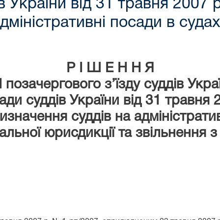
в України від 31 травня 2007
дміністративні посади в судах
Р І Ш Е Н Н Я
II позачергового з’їзду суддів Укра
ди суддів України від 31 травня
значення суддів на адміністрати
гальної юрисдикції та звільнення з