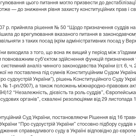
гулювання цього питання могло призвести до дестабілізаці
а отже — до зниження рівня захисту конституційних прав і 
007 р. прийняла рішення № 50 “Щодо призначення суддів на 
ирішила до врегулювання вказаного питання в законодавчому
 звільняти з таких посад (крім адміністративних посад у Вер
и виходила з того, що вона як вищий у період між з‘їздами
 повноважним суб‘єктом здійснення функцій призначення т
емний аналіз чинного законодавства України (ст. 6, ч. 2 ст. 
 якої не поставлена під сумнів Конституційним Судом України), п. 1
 “Про судоустрій України”), рішень Конституційного Суду Укра
7 р. № 1-рп/2007), а також положень міжнародно-правових ак
94)12 “Незалежність, дієвість та роль суддів”, Європейська
судових органів”, схвалені резолюціями від 29 листопада 19
туційний Суд України, постановляючи Рішення від 16 травн
України “Про судоустрій України” стосовно підбору суддів 
дження справедливого суду в Україні відповідно до європе