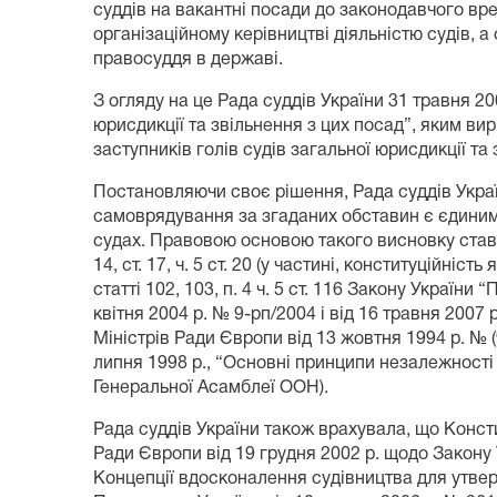
суддів на вакантні посади до законодавчого вре
організаційному керівництві діяльністю судів, 
правосуддя в державі.
З огляду на це Рада суддів України 31 травня 2
юрисдикції та звільнення з цих посад”, яким в
заступників голів судів загальної юрисдикції та
Постановляючи своє рішення, Рада суддів Україн
самоврядування
за згаданих обставин є єдиним
судах. Правовою основою такого висновку став сист
14, ст. 17, ч. 5 ст. 20 (у частині, конституційність
статті 102, 103, п. 4 ч. 5 ст. 116 Закону України
квітня 2004 р. № 9-рп/2004 і від 16 травня 200
Міністрів Ради Європи від 13 жовтня 1994 р. № (
липня 1998 р., “Основні принципи незалежності 
Генеральної Асамблеї ООН).
Рада суддів України також врахувала, що Консти
Ради Європи від 19 грудня 2002 р. щодо Закону 
Концепції вдосконалення судівництва для утвер