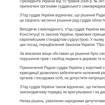
Президента України від 10 травня 2006 р. № 361
призначені органами суддівського самоврядува
З‘їзд суддів України відзначає, що рішення Рад
це свідчать численні рішення рад суддів областе
Виходячи з викладеного, з‘їзд суддів України в
Конституції та законів України, правових принци
європейським стандартам судоустрою. У ньому 
цих посад, передбачений Законом України “Про с
За вказаних вище обставин це рішення було сво
порушення прав і свобод людини в державі та і
Призначення Радою суддів України у короткий ст
юрисдикції дозволило забезпечити належний ріве
органів і посадових осіб, не допустити непроцес
З‘їзд суддів України також відзначає, що питанн
законодавчому порядку не врегульовано і на да
Низка рішень, ухвалених народними депутатами У