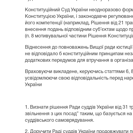
Конституційний Суд України неодноразово форму
Конституцією України, і законодавче регулюван
його компетенції (наприклад, Рішення від 21 тр
внесення подань відповідним суб’єктам щодо при
(п. 8 мотивувальної частини Рішення Конституці
Віднесення до повноважень Вищої ради юстиції 
не відповідало б конституційним принципам неза
додаткових передумов для втручання в організац
Враховуючи викладене, керуючись статтями 6, 8, 
усвідомлюючи свою відповідальність перед народ
України
1. Визнати рішення Ради суддів України від 31 
звільнення з цих посад” таким, що базується на 
суддівського самоврядування.
2. Доручити Раді суддів України продовжувати пр