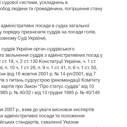
ї судової системи, ускладнень в
свобод людини та громадянина, погіршення стану
адміністративні посади в судах загальної
 порядку призначати суддів на посади голів,
ховному Суді України).
 суддів України орган суддівського
а звільнення суддів з адміністративних посад у
19, ч. 2 ст. 130 Конституції України, ч. 1 ст.
0 ч. 1 ст. 28, п. 9 ч. 1 ст. 41, п. 6 ч. 1 ст. 50,
їни (від 16 жовтня 2001 р. № 14-рп/2001, від 7
тів з питань судоустрою (рекомендації Комітету
 хартія про Закон “Про статус суддів” від 10
85 р. № 40/32 і від 13 грудня 1985 р. № 40/146
я 2007 р., взяв до уваги висновок експертів
на адміністративні посади та положення
йських стандартів, схваленої Указом