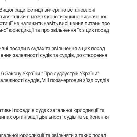
Вищої ради юстиції вичерпно встановлені
тися тільки в межах конституційно визначеної
стиції не належить навіть вирішення питань про
ої юрисдикції та про звільнення їх з цих посад
вні посади в судах та звільнення з цих посад
ення залежності судів та суддів, до створення
16 Закону України “Про судоустрій України”,
ежності суддів, VIII позачерговий з’їзд суддів
тивні посади в судах загальної юрисдикції та
ипах організації діяльності судів та здійснення
агальної юрисдикції та звільняти з таких посад