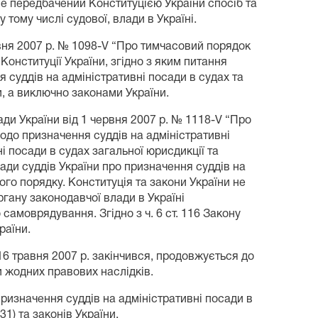
 не передбачений Конституцією України спосіб та
тому числі судової, влади в Україні.
вня 2007 р. № 1098-V “Про тимчасовий порядок
 Конституції України, згідно з яким питання
 суддів на адміністративні посади в судах та
и, а виключно законами України.
ди України від 1 червня 2007 р. № 1118-V “Про
до призначення суддів на адміністративні
і посади в судах загальної юрисдикції та
Ради суддів України про призначення суддів на
ього порядку. Конституція та закони України не
ргану законодавчої влади в Україні
самоврядування. Згідно з ч. 6 ст. 116 Закону
раїни.
16 травня 2007 р. закінчився, продовжується до
и жодних правових наслідків.
призначення суддів на адміністративні посади в
131) та законів України.