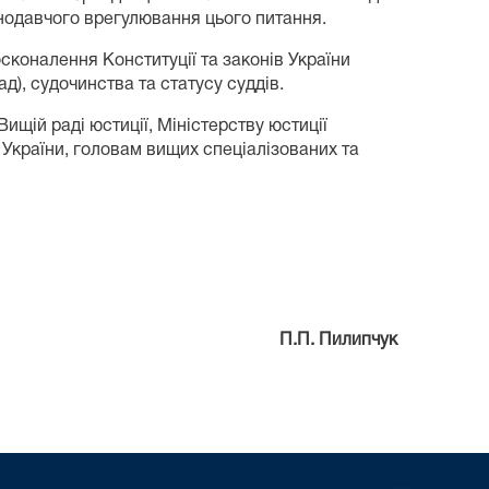
онодавчого врегулювання цього питання.
сконалення Конституції та законів України
д), судочинства та статусу суддів.
Вищій раді юстиції, Міністерству юстиції
у України, головам вищих спеціалізованих та
П.П. Пилипчук