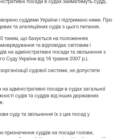
ністративні посади в судах займатимуть судді,
говорено суддями України і підтримано ними. Про
цевих та апеляційних судів з цього питання.
 50 таким, що базується на положеннях
самоврядування та відповідає світовим і
в на адміністративні посади та звільнення з
 Суду України від 16 травня 2007 р.).
організації судової системи, не допустити
 на адміністративні посади в судах загальної
ності судів та суддів від інших державних
я.
ви суду та звільнення їх з цих посад у
ро призначення суддів на посади голови,