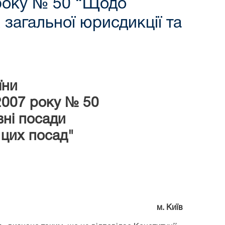
 року № 50 “Щодо
 загальної юрисдикції та
їни
 2007 року № 50
вні посади
 цих посад"
м. Київ