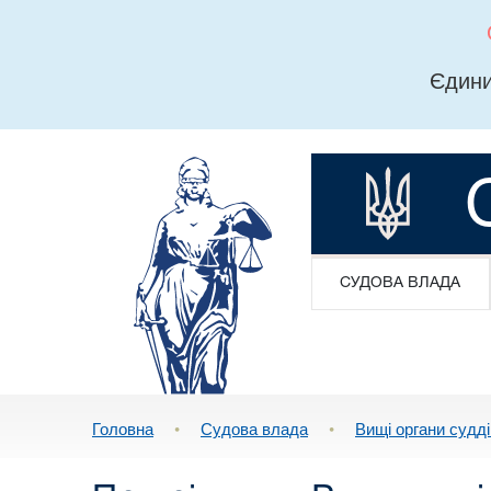
Єдини
СУДОВА ВЛАДА
Головна
•
Судова влада
•
Вищі органи судд