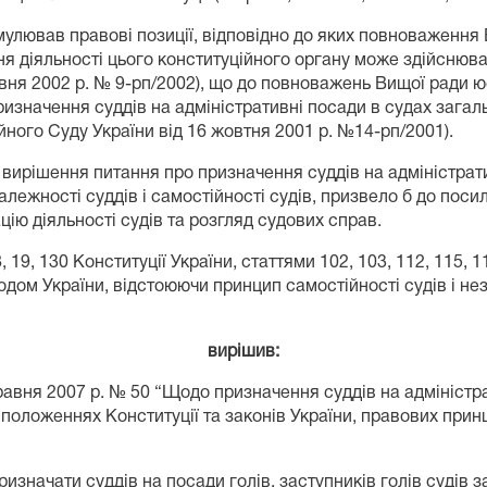
лював правові позиції, відповідно до яких повноваження 
ня діяльності цього конституційного органу може здійснюва
авня 2002 р. № 9-рп/2002), що до повноважень Вищої ради ю
значення суддів на адміністративні посади в судах загальн
йного Суду України від 16 жовтня 2001 р. №14-рп/2001).
вирішення питання про призначення суддів на адміністрати
лежності суддів і самостійності судів, призвело б до посил
ію діяльності судів та розгляд судових справ.
19, 130 Конституції України, статтями 102, 103, 112, 115, 1
ом України, відстоюючи принцип самостійності судів і незал
вирішив:
травня 2007 р. № 50 “Щодо призначення суддів на адміністра
положеннях Конституції та законів України, правових принц
изначати суддів на посади голів, заступників голів судів з