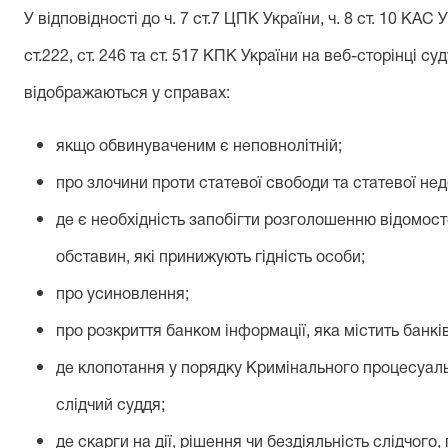
У відповідності до ч. 7 ст.7 ЦПК України, ч. 8 ст. 10 КАС Ук
ст.222, ст. 246 та ст. 517 КПК України на веб-сторінці с
відображаються у справах:
якщо обвинуваченим є неповнолітній;
про злочини проти статевої свободи та статевої не
де є необхідність запобігти розголошенню відомост
обставин, які принижують гідність особи;
про усиновлення;
про розкриття банком інформації, яка містить банк
де клопотання у порядку Кримінального процесуальн
слідчий суддя;
де скарги на дії, рішення чи бездіяльність слідчого,