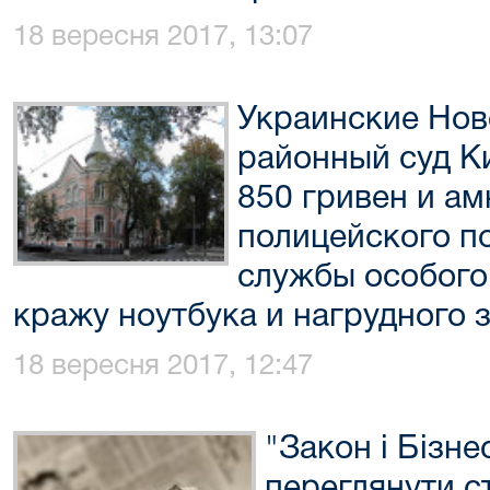
18 вересня 2017, 13:07
Украинские Нов
районный суд К
850 гривен и а
полицейского п
службы особого
кражу ноутбука и нагрудного 
18 вересня 2017, 12:47
"Закон і Бізн
переглянути ст