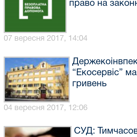
право на закон
07 вересня 2017, 14:04
Держекоінвпек
“Екосервіс” м
гривень
04 вересня 2017, 12:06
СУД: Тимчасов