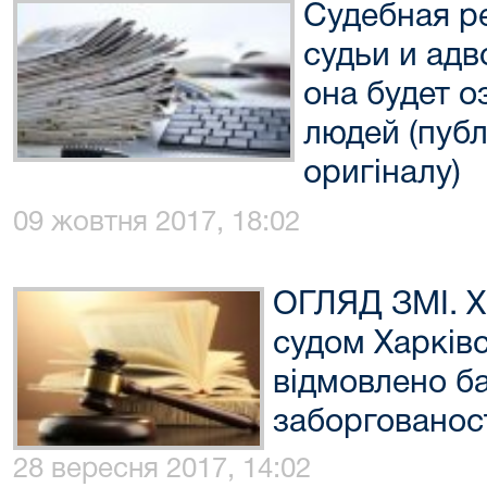
Судебная р
судьи и адв
она будет о
людей (пуб
оригіналу)
09 жовтня 2017, 18:02
ОГЛЯД ЗМІ. Х
судом Харківс
відмовлено ба
заборгованос
28 вересня 2017, 14:02