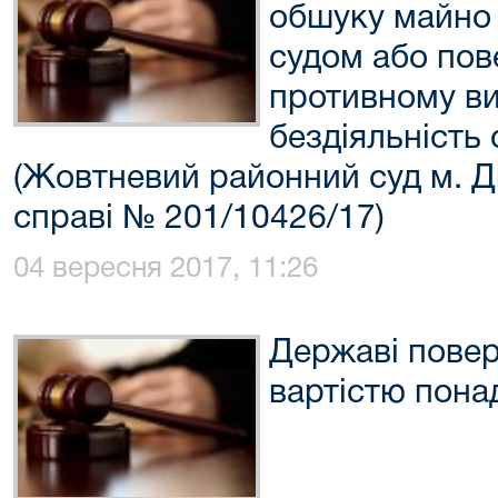
обшуку майно
судом або пов
противному ви
бездіяльність
(Жовтневий районний суд м. Д
справі № 201/10426/17)
04 вересня 2017, 11:26
Державі повер
вартістю пона