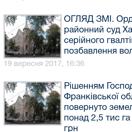
ОГЛЯД ЗМІ. Орд
районний суд Х
серійного гвалті
позбавлення вол
19 вересня 2017, 16:36
Рішенням Господ
Франківської об
повернуто земе
понад 2,5 тис г
грн