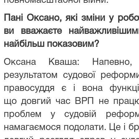
повномасштабної війни.
Пані Оксано, які зміни у роб
ви вважаєте найважливіши
найбільш показовим?
Оксана Кваша: Напевно,
результатом судової реформ
правосуддя є і вона функці
що довгий час ВРП не працю
проблем у судовій реформ
намагаємося подолати. Це і бра