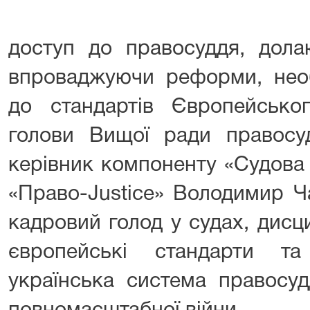
доступ до правосуддя, дола
впроваджуючи реформи, необ
до стандартів Європейсько
голови Вищої ради правос
керівник компоненту «Судов
«Право-Justice» Володимир Ч
кадровий голод у судах, дисц
європейські стандарти т
українська система правосуд