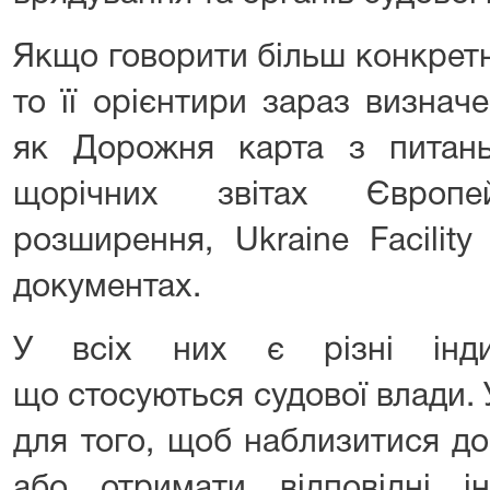
Якщо говорити більш конкрет
то її орієнтири зараз визнач
як Дорожня карта з питань
щорічних звітах Європе
розширення, Ukraine Facility
документах.
У всіх них є різні інди
що стосуються судової влади. 
для того, щоб наблизитися д
або отримати відповідні ін