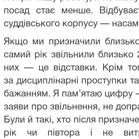
посад стає менше. Відбуває
суддівського корпусу — насамп
Якщо ми призначили близько 
самий рік звільнили близько
них — це відставки. Крім то
за дисциплінарні проступки т
бажанням. Я пам’ятаю цифру —
заяви про звільнення, не доп
Були й такі, хто після призн
рік чи півтора і не витр