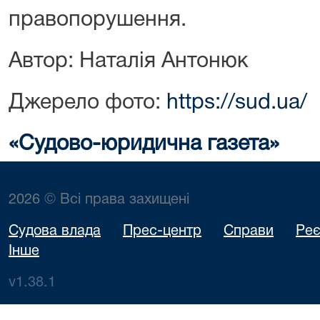
правопорушення.
Автор: Наталія Антонюк
Джерело фото:
https://sud.ua/
«Судово-юридична газета»
2026 © Всі права захищені
Судова влада
Прес-центр
Справи
Реє
Інше
v1.38.1