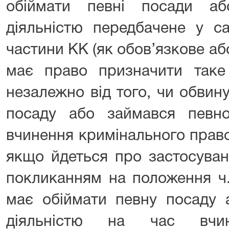
обіймати певні посади а
діяльністю передбачене у са
частини КК (як обов’язкове або
має право призначити таке
незалежно від того, чи обвин
посаду або займався певн
вчинення кримінального прав
якщо йдеться про застосуван
покликанням на положення ч.
має обіймати певну посаду 
діяльністю на час вчин