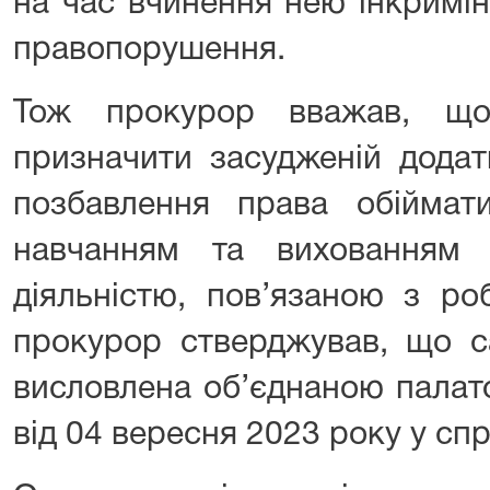
на час вчинення нею інкримі
правопорушення.
Тож прокурор вважав, що
призначити засудженій додат
позбавлення права обіймати
навчанням та вихованням 
діяльністю, пов’язаною з ро
прокурор стверджував, що с
висловлена об’єднаною палат
від 04 вересня 2023 року у сп