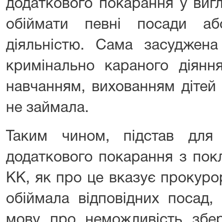
додаткового покарання у виг
обіймати певні посади а
діяльністю. Сама засуджен
кримінально караного діяння
навчанням, вихованням дітей 
не займала.
Таким чином, підстав для
додаткового покарання з покл
КК, як про це вказує прокуро
обіймала відповідних посад,
мову про неможливість збе