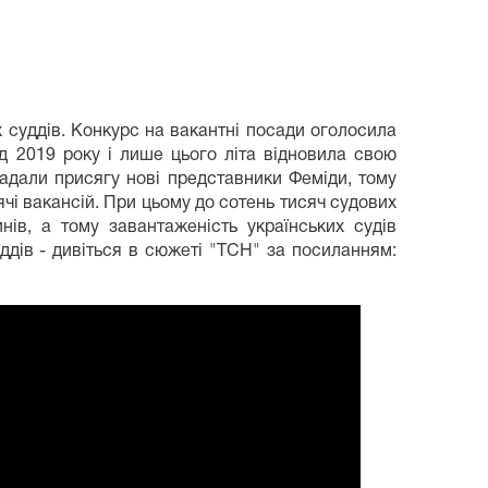
х суддів. Конкурс на вакантні посади оголосила
ід 2019 року і лише цього літа відновила свою
ладали присягу нові представники Феміди, тому
чі вакансій. При цьому до сотень тисяч судових
ів, а тому завантаженість українських судів
ддів - дивіться в сюжеті "ТСН" за посиланням: