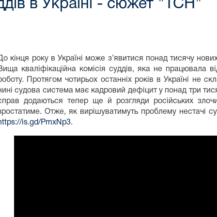
дів в Україні - сюжет "ТСН"
До кінця року в Україні може з’явитися понад тисячу нови
Вища кваліфікаційна комісія суддів, яка не працювала в
роботу. Протягом чотирьох останніх років в Україні не ск
нині судова система має кадровий дефіцит у понад три тися
справ додаються тепер ще й розгляди російських злочин
зростатиме. Отже, як вирішуватимуть проблему нестачі су
https://is.gd/PmxNp3
.