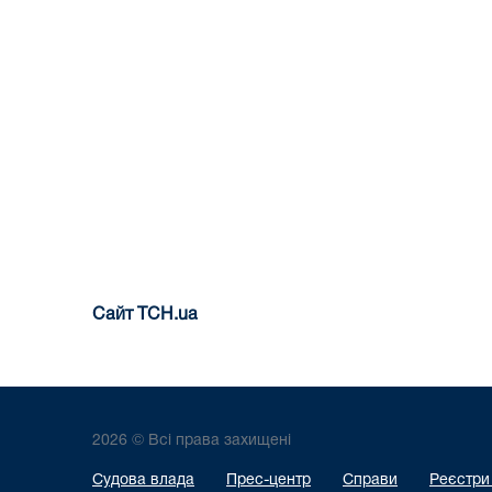
Сайт ТСН.ua
2026 © Всі права захищені
Судова влада
Прес-центр
Справи
Реєстри