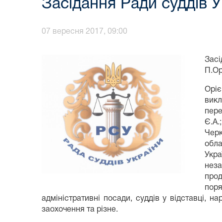
Засідання Ради суддів 
07 вересня 2017, 09:00
Засі
П.Ор
Оріє
викл
пере
Є.А.
Черк
обла
Укра
нез
прод
поря
адміністративні посади, суддів у відставці, 
заохочення та різне.