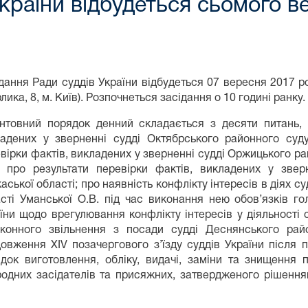
України відбудеться сьомого в
дання Ради суддів України відбудеться 07 вересня 2017 р
лика, 8, м. Київ). Розпочнеться засідання о 10 годині ранку.
нтовний порядок денний складається з десяти питань, с
адених у зверненні судді Октябрського районного суду
вірки фактів, викладених у зверненні судді Оржицького р
; про результати перевірки фактів, викладених у зве
аської області; про наявність конфлікту інтересів в діях 
сті Уманської О.В. під час виконання нею обов’язків го
їни щодо врегулювання конфлікту інтересів у діяльності 
аконного звільнення з посади судді Деснянського рай
овження ХІV позачергового з’їзду суддів України після
док виготовлення, обліку, видачі, заміни та знищення п
народних засідателів та присяжних, затвердженого рішенн