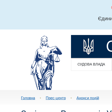
Єдини
СУДОВА ВЛАДА
Головна
•
Прес-центр
•
Анонси подій