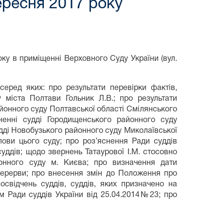
ересня 2017 року
оку в приміщенні Верховного Суду України (вул.
еред яких: про результати перевірки фактів,
 міста Полтави Гольник Л.В.; про результати
айонного суду Полтавської області Смілянського
рненні судді Городищенського районного суду
судді Новобузького районного суду Миколаївської
лови цього суду; про роз’яснення Ради суддів
суддів; щодо звернень Татаурової І.М. стосовно
онного суду м. Києва; про визначення дати
 перерви; про внесення змін до Положення про
освідчень суддів, суддів, яких призначено на
ям Ради суддів України від 25.04.2014№23; про