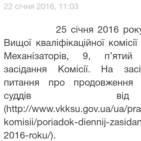
22 січня 2016, 11:03
25
січня
2016 рок
Вищої кваліфікаційної комісії
Механізаторів, 9, п’ятий
засідання Комісії. На засі
питання про продовження 
суддів ві
(
http://www.vkksu.gov.ua/ua/pra
komisii/poriadok-diennij-zasidan
2016-roku/
).