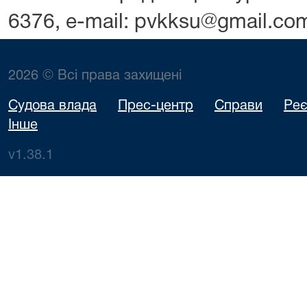
6376,
e
-
mail
:
pvkksu@gmail.co
2026 © Всі права захищені
Судова влада
Прес-центр
Справи
Реє
Інше
v1.38.1