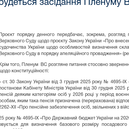
дбудеться засідання Пленуму 
Проєкт порядку денного передбачає, зокрема, розгляд
Верховного Суду щодо проєкту Закону України «Про внесен
судочинства України щодо особливостей визначення скл
Верховного Суду в порядку апеляційного провадження» (реє
Крім того, Пленум ВС розгляне питання стосовно зверненн
щодо конституційності:
– ст. 30 Закону України від 3 грудня 2025 року № 4695-І
постанови Кабінету Міністрів України від 30 грудня 202
пенсій деяким категоріям осіб у 2026 році у період воєн
особам, яким така пенсія призначена (перерахована) відпов
2262-ХІІ «Про пенсійне забезпечення осіб, звільнених з війс
я 2025 року № 4695-ІХ «Про Державний бюджет України на 20
овується для визначення базового розміру посадового 