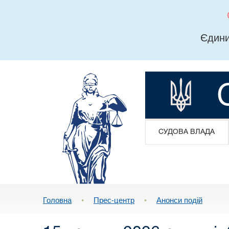
Єдини
СУДОВА ВЛАДА
Головна
•
Прес-центр
•
Анонси подій