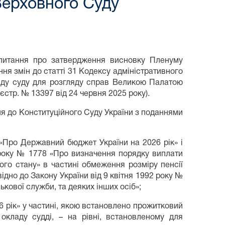
Верховного Суду
 питання про затвердження висновку Пленуму
ня змін до статті 31 Кодексу адміністративного
аду суду для розгляду справ Великою Палатою
стр. № 13397 від 24 червня 2025 року).
я до Конституційного Суду України з поданнями
Х «Про Державний бюджет України на 2026 рік» і
5 року № 1778 «Про визначення порядку виплати
ного стану» в частині обмеження розміру пенсії
ідно до Закону України від 9 квітня 1992 року №
ькової служби, та деяких інших осіб»;
26 рік» у частині, якою встановлено прожитковий
окладу судді, – на рівні, встановленому для