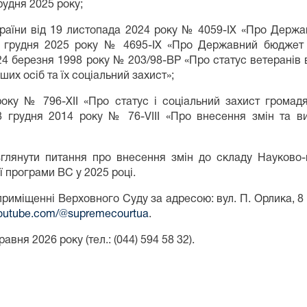
рудня 2025 року;
країни від 19 листопада 2024 року № 4059-ІХ «Про Держав
3 грудня 2025 року № 4695-ІХ «Про Державний бюджет Ук
д 24 березня 1998 року № 203/98-ВР «Про статус ветеранів 
нших осіб та їх соціальний захист»;
року № 796-ХІІ «Про статус і соціальний захист громад
8 грудня 2014 року № 76-VIII «Про внесення змін та в
зглянути питання про внесення змін до складу Науково-
 програми ВС у 2025 році.
риміщенні Верховного Суду за адресою: вул. П. Орлика, 8 
youtube.com/@supremecourtua
.
авня 2026 року (тел.: (044) 594 58 32).