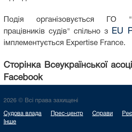
Подія організовується ГО "В
EU P
працівників судів" спільно з
імплементується Expertise France.
Сторінка Всеукраїнської асоціа
Facebook
2026 © Всі права захищені
Судова влада
Прес-центр
Справи
Реє
Інше