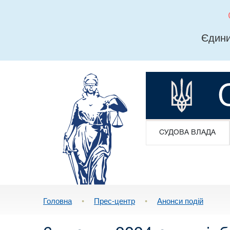
Єдини
СУДОВА ВЛАДА
Головна
•
Прес-центр
•
Анонси подій