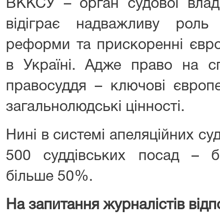
ВККСУ – орган судової влад
відіграє надважливу роль 
реформи та прискоренні євро
в Україні. Адже право на с
правосуддя – ключові європе
загальнолюдські цінності.
Нині в системі апеляційних су
500 суддівських посад – б
більше 50%.
На запитання журналістів відп