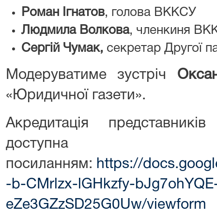
Роман Ігнатов
, голова ВККСУ
Людмила Волкова
, членкиня ВК
Сергій Чумак,
секретар Другої п
Модеруватиме зустріч
Оксан
«Юридичної газети».
Акредитація представникі
доступ
посиланням:
https://docs.goo
-b-CMrlzx-lGHkzfy-bJg7ohYQE
eZe3GZzSD25G0Uw/viewform