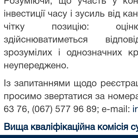
Розуміючи, що участь у кон
інвестиції часу і зусиль від к
чітку позицію: оціню
здійснюватиметься відпо
зрозумілих і однозначних кр
неупереджено.
Із запитаннями щодо реєстраці
просимо звертатися за номера
63 76, (067) 577 96 89; e-mail:
i
Вища кваліфікаційна комісія с