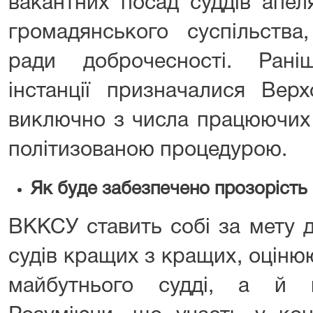
вакантних посад суддів апеля
громадянського суспільства
ради доброчесності. Рані
інстанції призначалися Вер
виключно з числа працюючих 
політизованою процедурою.
Як буде забезпечено прозорість 
ВККСУ ставить собі за мету 
судів кращих з кращих, оціню
майбутнього судді, а й йо