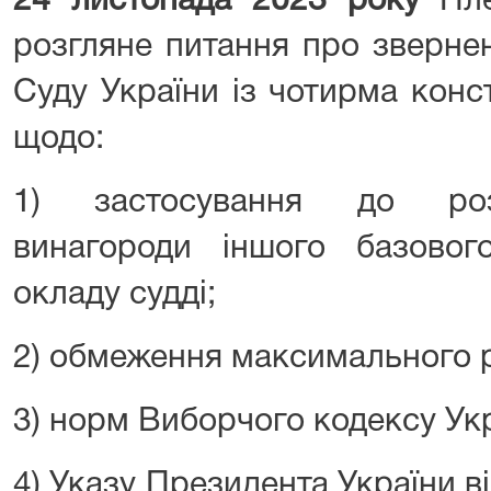
24 листопада 2023 року
Пле
розгляне питання про зверне
Суду України із чотирма кон
щодо:
1) застосування до розр
винагороди іншого базовог
окладу судді;
2) обмеження максимального р
3) норм Виборчого кодексу Укр
4) Указу Президента України в