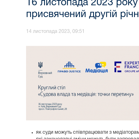
16 листопада 2023 року 
присвячений другій річн
14 листопада 2023, 09:51
як суди можуть співпрацювати з медіаторам