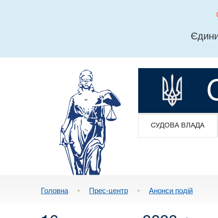
Єдини
СУДОВА ВЛАДА
Головна
•
Прес-центр
•
Анонси подій