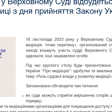
у Верховному Суді відбудетьс
иці з дня прийняття Закону У
16 листопада 2023 року у Верховному Суд
медіація: точки перетину», організований 
заході візьмуть участь судді Верховного С
адвокати, інші зацікавлені особи.
Під час круглого столу буде презентован
України "Про медіацію": здобутки та виклик
тему «Роль судової влади у розвитку медіації»
Заплановано обговорити такі питання:
як суди можуть сприяти вирішенню спорів 
порядку;
и та медіаційними організаціями для покращення доступу 