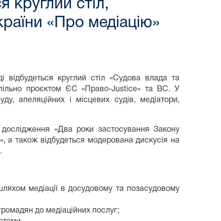
я круглий стіл,
країни «Про медіацію»
і відбудеться круглий стіл «Судова влада та
спільно проєктом ЄС «Право-Justice» та ВС. У
уду, апеляційних і місцевих судів, медіатори,
о дослідження «Два роки застосування Закону
и», а також відбудеться модерована дискусія на
.
шляхом медіації в досудовому та позасудовому
громадян до медіаційних послуг;