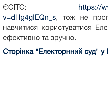
ЄСІТС:
https://
v=dHg4gIEQn_s
, тож не проп
навчитися користуватися Ел
ефективно та зручно.
Сторінка "Електорнний суд" у