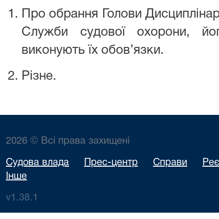
Про обрання Голови Дисциплінарн
Служби судової охорони, йог
виконують їх обов’язки.
Різне.
2026 © Всі права захищені
Судова влада
Прес-центр
Справи
Реє
Інше
v1.38.1