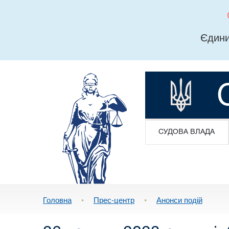
Єдини
СУДОВА ВЛАДА
Головна
•
Прес-центр
•
Анонси подій