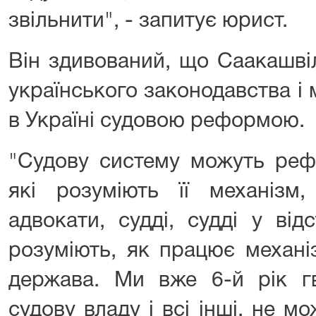
звільнити", - запитує юрист.
Він здивований, що Саакашвіл
українського законодавства і 
в Україні судовою реформою.
"Судову систему можуть реф
які розуміють її механізм,
адвокати, судді, судді у від
розуміють, як працює механі
держава. Ми вже 6-й рік гв
судову владу і всі інші, не 