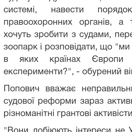
системі, навести поряд
правоохоронних органів, а 
хочуть зробити з судами, пер
зоопарк і розповідати, що "м
в яких країнах Європи в
експерименти?", - обурений ві
Попович вважає неправильн
судової реформи зараз актив
різноманітні грантові активісти
"Вони лобіюють інтереси не 