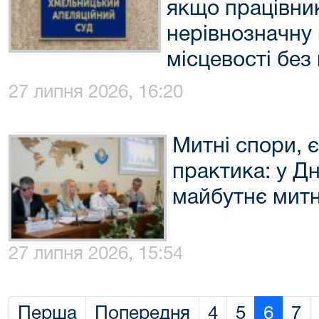
якщо працівни
нерівнозначну 
місцевості без
27 липня 2026, 16:20
Митні спори, є
практика: у Д
майбутнє мит
27 липня 2026, 15:54
Перша
Попередня
4
5
6
7