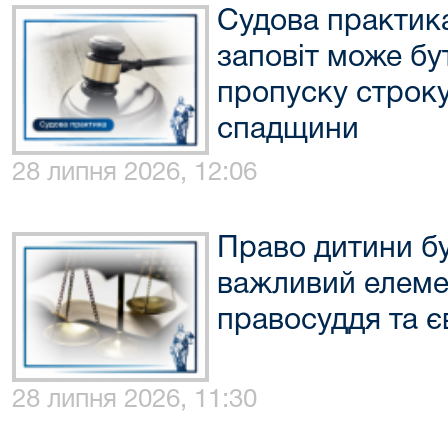
Судова практика
заповіт може б
пропуску строку
спадщини
28 липня 2026, 12:06
Право дитини б
важливий елеме
правосуддя та є
28 липня 2026, 11:30