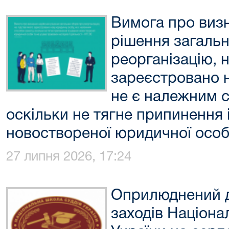
Вимога про виз
рішення загальн
реорганізацію, н
зареєстровано 
не є належним с
оскільки не тягне припинення 
новоствореної юридичної осо
27 липня 2026, 17:24
Оприлюднений д
заходів Націона