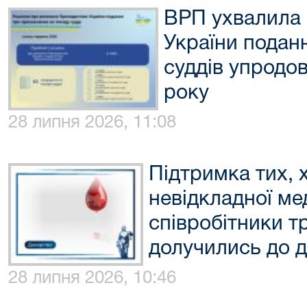
ВРП ухвалила 
України подан
суддів упродов
року
28 липня 2026, 11:08
Підтримка тих, 
невідкладної ме
співробітники тр
долучились до д
28 липня 2026, 10:46