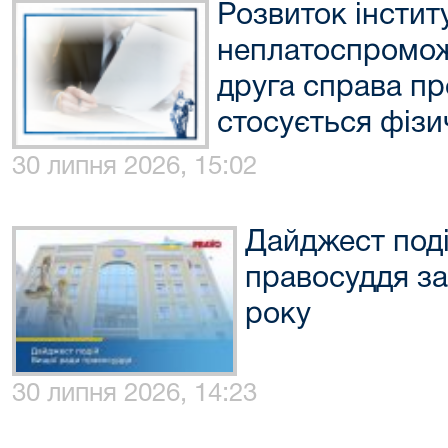
Розвиток інстит
неплатоспромож
друга справа пр
стосується фізи
30 липня 2026, 15:02
Дайджест под
правосуддя за
року
30 липня 2026, 14:23