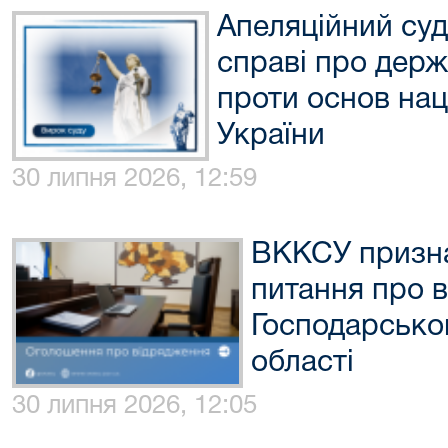
Апеляційний суд
справі про держ
проти основ нац
України
30 липня 2026, 12:59
ВККСУ призна
питання про в
Господарсько
області
30 липня 2026, 12:05