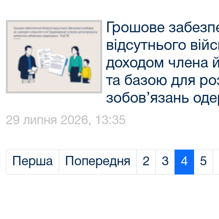
Грошове забезп
відсутнього вій
доходом члена й
та базою для ро
зобов’язань од
29 липня 2026, 13:35
Перша
Попередня
2
3
4
5