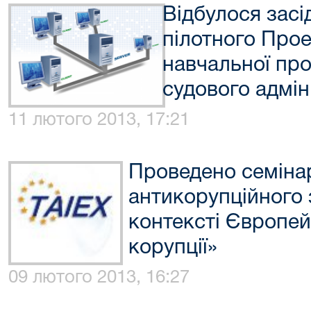
Відбулося засі
пілотного Про
навчальної про
судового адмін
11 лютого 2013, 17:21
Проведено семінар
антикорупційного 
контексті Європей
корупції»
09 лютого 2013, 16:27