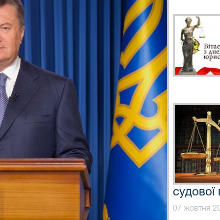
судової
07 жовтня 20