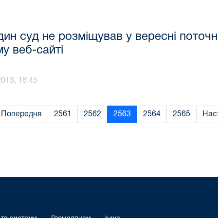
ин суд не розміщував у вересні поточн
у веб-сайті
013, 18:45
Попередня
2561
2562
2563
2564
2565
Нас