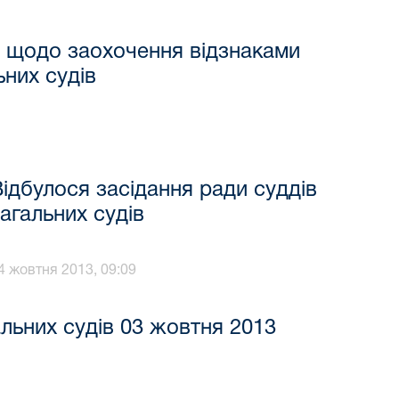
 щодо заохочення відзнаками
ьних судів
ідбулося засідання ради суддів
агальних судів
4 жовтня 2013, 09:09
альних судів 03 жовтня 2013