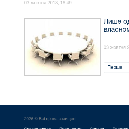
03 жовтня 2013, 18:49
Лише од
власном
03 жовтня 2
Перша
2026 © Всі права захищені