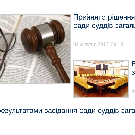
Прийнято рішення
ради суддів загал
04 жовтня 2013, 09:10
В
з
0
результатами засідання ради суддів заг