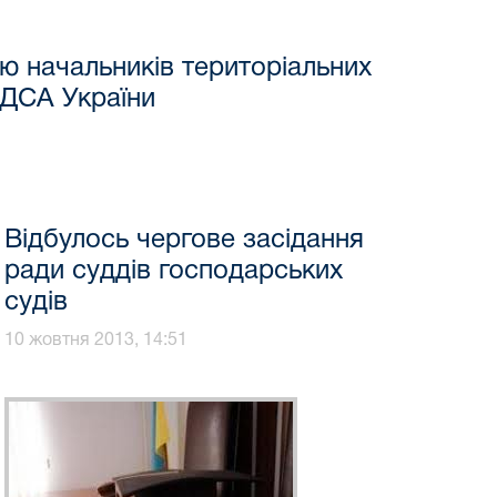
ю начальників територіальних
в ДСА України
Відбулось чергове засідання
ради суддів господарських
судів
10 жовтня 2013, 14:51