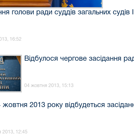
ння голови ради суддів загальних судів
013, 16:52
Відбулося чергове засідання рад
04 жовтня 2013, 15:13
4 жовтня 2013 року відбудеться засідан
 2013, 12:45