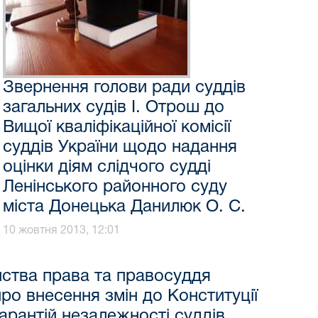
Звернення голови ради суддів
загальних судів І. Отрош до
Вищої кваліфікаційної комісії
суддів України щодо надання
оцінки діям слідчого судді
Ленінського районного суду
міста Донецька Данилюк О. С.
10 жовтня 2013, 12:01
нства права та правосуддя
ро внесення змін до Конституції
арантій незалежності суддів