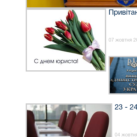
Привіта
07 жовтня 2
23 - 2
04 жовтня