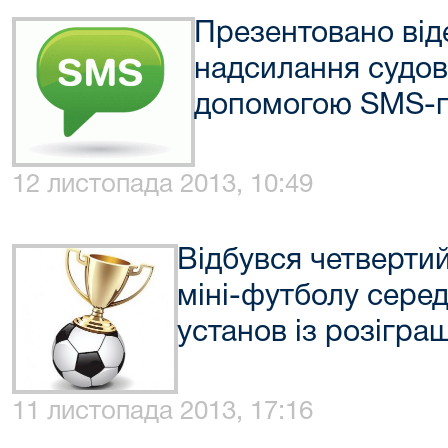
Презентовано від
надсилання судов
допомогою SMS-п
12 листопада 2013, 10:49
Відбувся четвертий
міні-футболу сере
установ із розігр
11 листопада 2013, 17:16