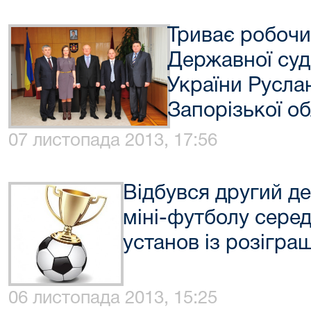
Триває робочи
Державної судо
України Русла
Запорізької об
07 листопада 2013, 17:56
Відбувся другий де
міні-футболу сере
установ із розігр
06 листопада 2013, 15:25