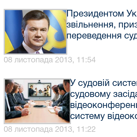
Президентом Ук
звільнення, при
переведення суд
08 листопада 2013, 11:54
У судовій систе
судовому засід
відеоконферен
систему відеок
08 листопада 2013, 11:22