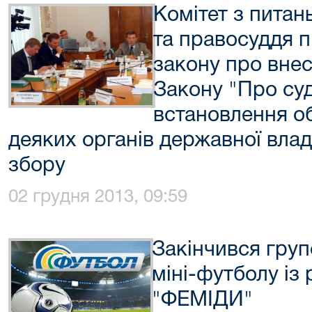
Комітет з питан
та правосуддя 
закону про внес
Закону "Про су
встановлення о
деяких органів державної влад
збору
02 грудня 2013, 09:59
Закінчився груп
міні-футболу із
"ФЕМІДИ"