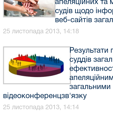
апеляційних та 
судів щодо інф
веб-сайтів зага
25 листопада 2013, 14:18
Результати
суддів зага
ефективнос
апеляційним
загальними
відеоконференцзв'язку
25 листопада 2013, 14:14