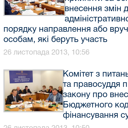
внесення змін д
адміністративн
порядку направлення або вруч
особам, які беруть участь
26 листопада 2013, 10:56
Комітет з питан
та правосуддя 
закону про внес
Бюджетного код
фінансування су