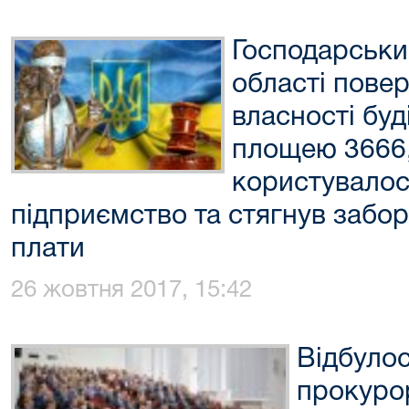
Господарськи
області пове
власності буд
площею 3666,
користувалос
підприємство та стягнув забор
плати
26 жовтня 2017, 15:42
Відбулос
прокурор