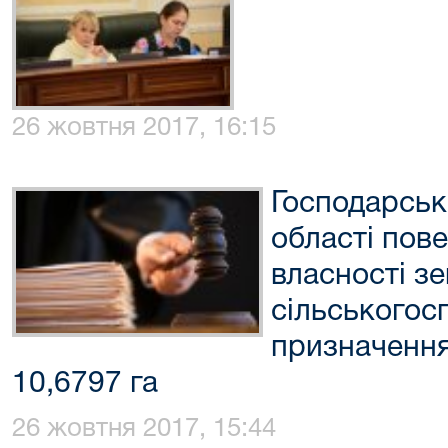
26 жовтня 2017, 16:15
Господарськ
області пов
власності зе
сільськогос
призначенн
10,6797 га
26 жовтня 2017, 15:44