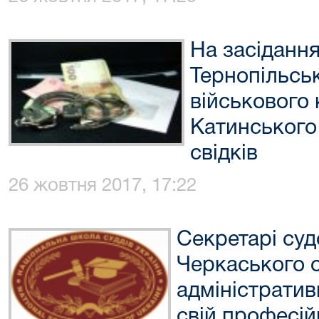
На засіданн
Тернопільсь
військового
Катинського 
свідків
26 жовтня 2017, 17:22
Секретарі суд
Черкаського 
адміністратив
свій професій