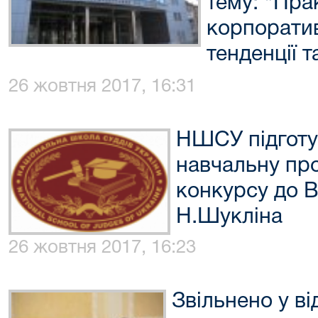
тему: "Пра
корпоратив
тенденції 
26 жовтня 2017, 16:31
НШСУ підготу
навчальну пр
конкурсу до В
Н.Шукліна
26 жовтня 2017, 16:23
Звільнено у ві