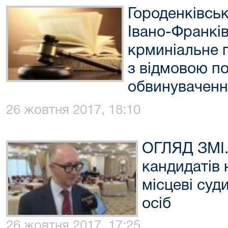
Городенківсь
Івано-Франків
крминіальне 
з відмовою по
обвинуваченн
26 жовтня 2017, 18:10
ОГЛЯД ЗМІ. 
кандидатів 
місцеві суд
осіб
26 жовтня 2017, 17:25