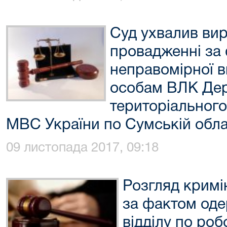
Суд ухвалив ви
провадженні за
неправомірної 
особам ВЛК Дер
територіального
МВС України по Сумській обла
09 листопада 2017, 09:18
Розгляд крим
за фактом од
відділу по роб