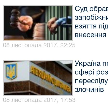
Суд обрав
запобіжни
взяття пі
внесення
08 листопада 2017, 22:25
Україна 
сфері роз
переслід
злочинів
08 листопада 2017, 17:53