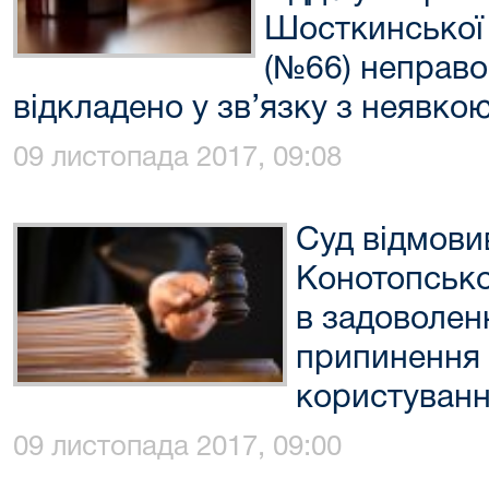
Шосткинської 
(№66) неправо
відкладено у зв’язку з неявко
09 листопада 2017, 09:08
Суд відмови
Конотопсько
в задоволен
припинення 
користуванн
09 листопада 2017, 09:00