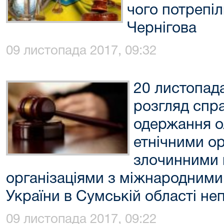
чого потрепі
Чернігова
09 листопада 2017, 09:32
20 листопад
розгляд спр
одержання о/
етнічними о
злочинними 
організаціями з міжнародним
України в Сумській області не
09 листопада 2017, 09:22