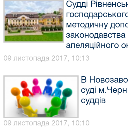
Судді Рівненсь
господарського
методичну допо
законодавства
апеляційного о
09 листопада 2017, 10:13
В Новозаво
суді м.Черн
суддів
09 листопада 2017, 10:10