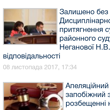
Залишено без 
Дисциплінарно
притягнення с
районного суд
Неганової Н.В
відповідальності
08 листопада 2017, 17:34
Апеляційний 
запобіжний 
розбещенні 