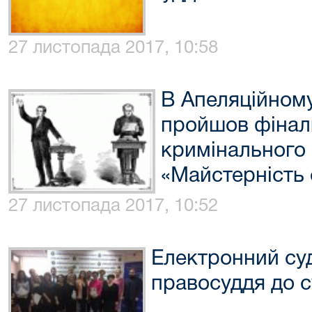
27 листопада 2017, 10:58
В Апеляційному
пройшов фіналь
кримінального 
«Майстерність 
27 листопада 2017, 10:52
Електронний су
правосуддя до с