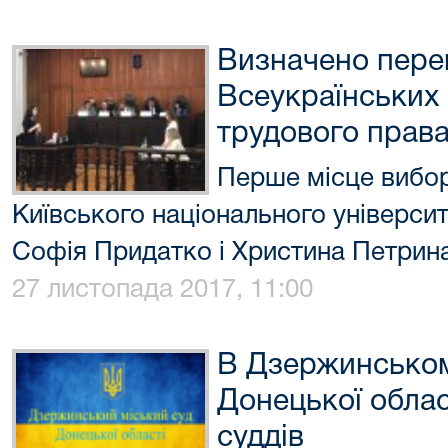
Визначено пере
Всеукраїнських 
трудового прав
Перше місце вибор
Київського національного універси
Софія Придатко і Христина Петрин
27 листопада 2017, 11:00
В Дзержинськом
Донецької облас
суддів