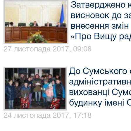
Затверджено 
висновок до з
внесення змін
«Про Вищу ра
27 листопада 2017, 09:08
До Сумського
адміністративн
вихованці Сум
будинку імені 
24 листопада 2017, 17:18