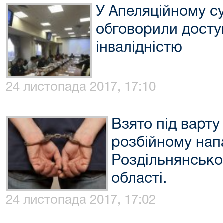
У Апеляційному су
обговорили доступ
інвалідністю
24 листопада 2017, 17:10
Взято під варту
розбійному нап
Роздільнянсько
області.
24 листопада 2017, 17:02