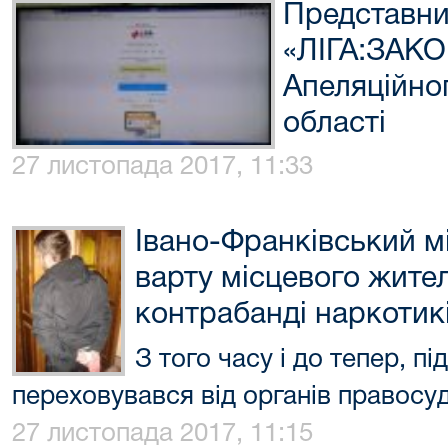
Представни
«ЛІГА:ЗАКО
Апеляційно
області
27 листопада 2017, 11:33
Івано-Франківський мі
варту місцевого жител
контрабанді наркотикі
З того часу і до тепер, п
переховувався від органів правосу
27 листопада 2017, 11:15