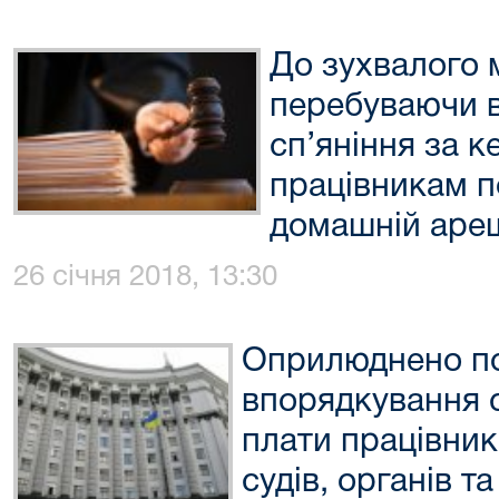
До зухвалого 
перебуваючи в
сп’яніння за к
працівникам по
домашній аре
26 січня 2018, 13:30
Оприлюднено п
впорядкування с
плати працівник
судів, органів т