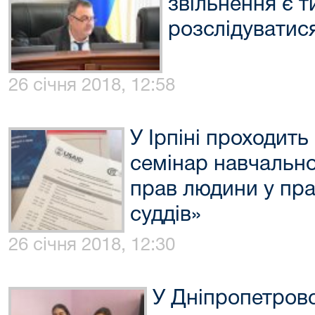
звільнення є т
розслідуватися
26 січня 2018, 12:58
У Ірпіні проходить
семінар навчально
прав людини у пра
суддів»
26 січня 2018, 12:30
У Дніпропетров