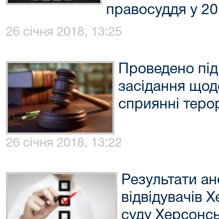
правосуддя у 20
26 січня 2018, 13:25
Проведено під
засідання щод
сприянні терор
26 січня 2018, 13:22
Результати ан
відвідувачів 
суду Херсонсь