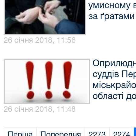
умисному в
за ґратами
26 січня 2018, 11:56
Оприлюдн
суддів Пе
міськрайо
області до
26 січня 2018, 11:48
Перша
Попередня
2273
2274