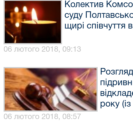
Колектив Комсо
суду Полтавсько
щирі співчуття в
06 лютого 2018, 09:13
Розгляд
підривн
відклад
року (і
06 лютого 2018, 08:57