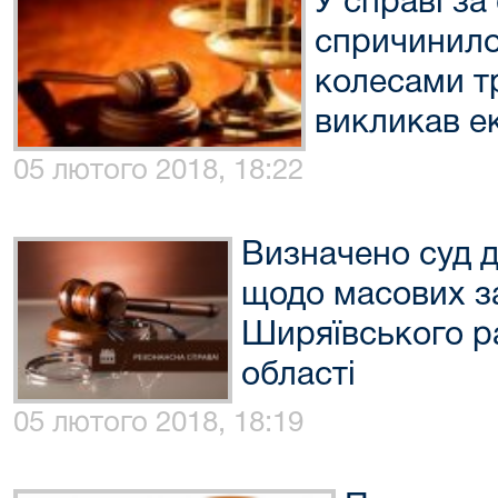
У справі з
спричинило
колесами т
викликав е
05 лютого 2018, 18:22
Визначено суд д
щодо масових з
Ширяївського р
області
05 лютого 2018, 18:19