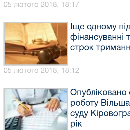
05 лютого 2018, 18:17
Іще одному пі
фінансуванні
строк триманн
05 лютого 2018, 18:12
Опубліковано 
роботу Вільша
суду Кіровогра
рік