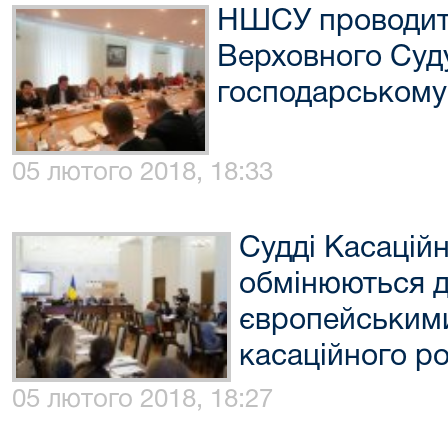
НШСУ проводить
Верховного Суд
господарському 
05 лютого 2018, 18:33
Судді Касаційн
обмінюються д
європейським
касаційного р
05 лютого 2018, 18:27