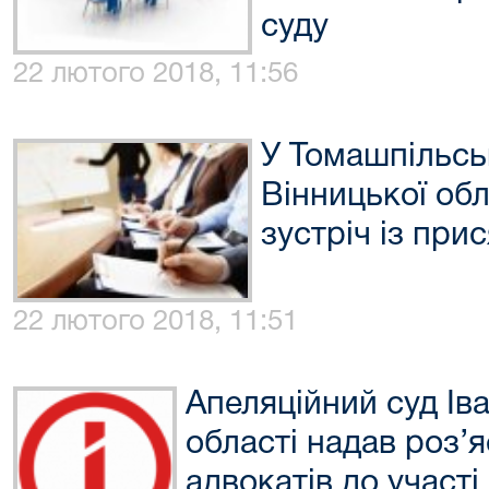
суду
22 лютого 2018, 11:56
У Томашпільсь
Вінницької об
зустріч із пр
22 лютого 2018, 11:51
Апеляційний суд Ів
області надав роз’
адвокатів до участі 