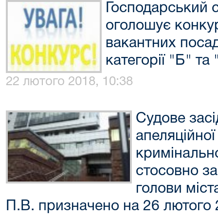
Господарський с
оголошує конкур
вакантних поса
категорії "Б" та 
22 лютого 2018, 10:38
Судове зас
апеляційної
кримінальн
стосовно за
голови міс
П.В. призначено на 26 лютого