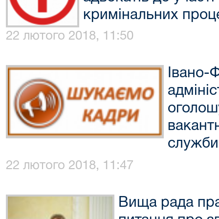
кримінальних проц
22 лютого 2018, 11:50
Івано-
адміні
оголош
вакант
служби 
22 лютого 2018, 11:47
Вища рада пр