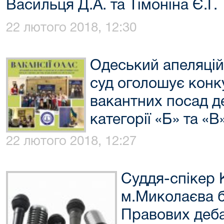
Васильця Д.А. та Тімоніна Є.Г.
22 лютого 2018, 12:30
Одеський апеляцій
суд оголошує конк
вакантних посад д
категорії «Б» та «В
22 лютого 2018, 12:27
Суддя-спікер 
м.Миколаєва б
Правових деб