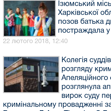
Ізюмський міс
Харківської об
позов батька д
постраждала у
22 лютого 2018, 12:40
Колегія суддів
розгляду кри
Апеляційного 
розглянула ап
вирок суду пер
кримінальному провадженні з