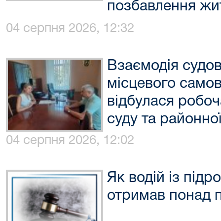
позбавлення жи
04 серпня 2026, 12:32
Взаємодія судов
місцевого самов
відбулася робоч
суду та районно
04 серпня 2026, 12:02
Як водій із під
отримав понад п