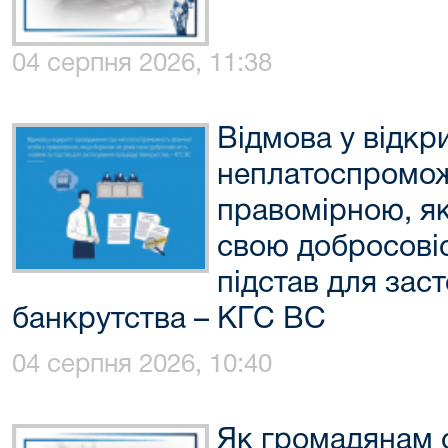
04 серпня 2026, 11:38
Відмова у відкр
неплатоспромож
правомірною, я
свою добросовіс
підстав для зас
банкрутства – КГС ВС
04 серпня 2026, 10:40
Як громадянам 