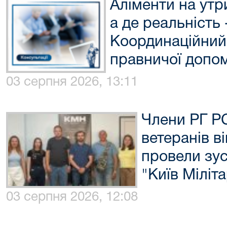
Аліменти на утр
а де реальність
Координаційний
правничої допом
03 серпня 2026, 13:11
Члени РГ РС
ветеранів в
провели зус
"Київ Міліта
03 серпня 2026, 12:08