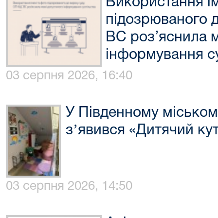
Використання ім
підозрюваного 
ВС роз’яснила 
інформування с
03 серпня 2026, 16:40
У Південному міському
зʼявився «Дитячий ку
03 серпня 2026, 14:50