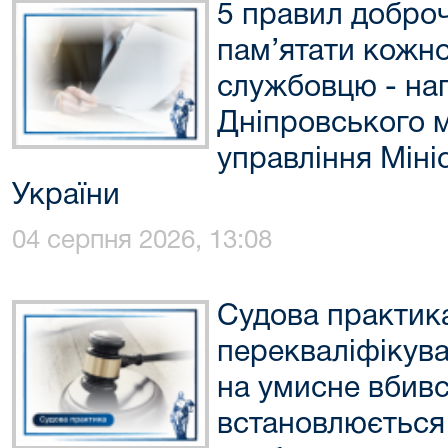
5 правил доброч
пам’ятати кожн
службовцю - на
Дніпровського 
управління Міні
України
04 серпня 2026, 13:08
Судова практика
перекваліфікува
на умисне вбивс
встановлюється