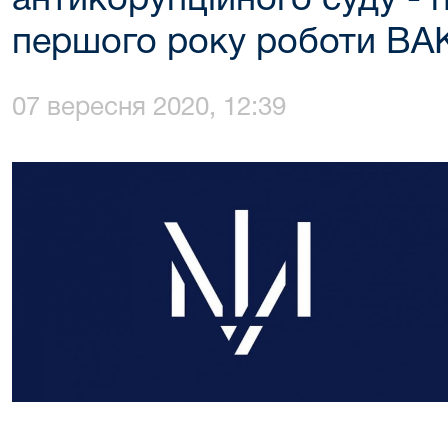
антикорупційного суду - 
першого року роботи ВА
07 вересня 2020, 12:39