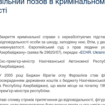
вільний позов в кримінально
ті
Закриття кримінальної справи з нереабілітуючих підст
відповідальності особи за шкоду, заподіяну нею. Втім, у д
невинуватості. Європейський суд з прав людини ух
Азербайджану» (заява № 29620/07), передає
«ECHR. Ukraini
Екс-прем’єр-міністр Нахічіванської Автономної Респ
Азербайджан).
У 2005 році Беджан Ібрагім оглу Фарзалієв став фіг
розкраданням державних коштів з бюджету Нахічіванської
в Республіці Азербайджан), що мали місце на початку 199
прем’єр-міністра республіки.
ві спливу строків притягнення до відповідальності, фігуран