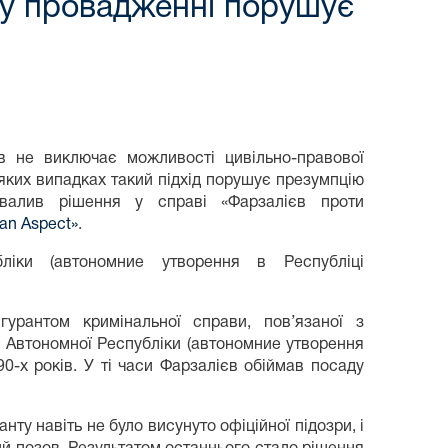
му провадженні порушує
ав не виключає можливості цивільно-правової
еяких випадках такий підхід порушує презумпцію
валив рішення у справі «Фарзалієв проти
an Aspect»
.
убліки (автономние утворення в Республіці
урантом кримінальної справи, пов’язаної з
 Автономної Республіки (автономние утворення
0-х років. У ті часи Фарзалієв обіймав посаду
ту навіть не було висунуто офіційної підозри, і