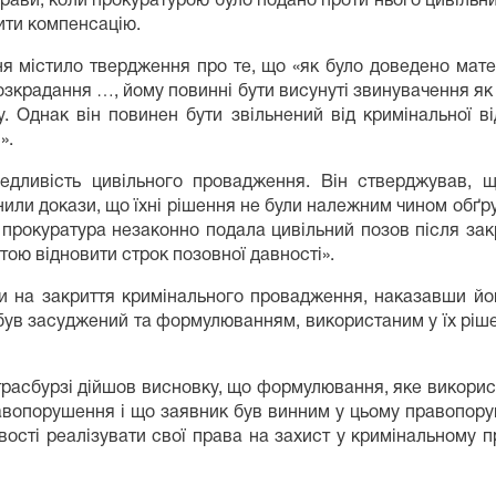
прави, коли прокуратурою було подано проти нього цивільн
ити компенсацію.
ня містило твердження про те, що «як було доведено мате
радання …, йому повинні бути висунуті звинувачення як о
су. Однак він повинен бути звільнений від кримінальної ві
».
дливість цивільного провадження. Він стверджував, щ
или докази, що їхні рішення не були належним чином обґру
 прокуратура незаконно подала цивільний позов після зак
тою відновити строк позовної давності».
 на закриття кримінального провадження, наказавши йо
був засуджений та формулюванням, використаним у їх ріше
трасбурзі дійшов висновку, що формулювання, яке викорис
авопорушення і що заявник був винним у цьому правопоруш
ості реалізувати свої права на захист у кримінальному п