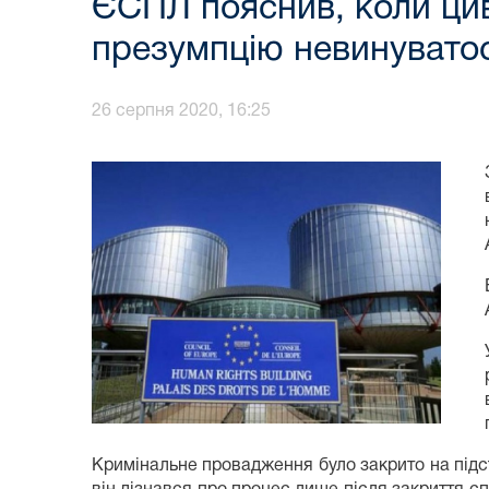
ЄСПЛ пояснив, коли ци
презумпцію невинуватос
26 серпня 2020, 16:25
Кримінальне провадження було закрито на підста