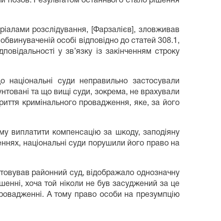
ий позов. Результатом останнього стало рішення
ріалами розслідування, [Фарзалієв], зловживав
бвинуваченій особі відповідно до статей 308.1,
дповідальності у зв’язку із закінченням строку
о національні суди неправильно застосували
нтовані та що вищі суди, зокрема, не врахували
риття кримінального провадження, яке, за його
му виплатити компенсацію за шкоду, заподіяну
ннях, національні суди порушили його право на
товував районний суд, відображало однозначну
енні, хоча той ніколи не був засуджений за це
ровадженні. А тому право особи на презумпцію