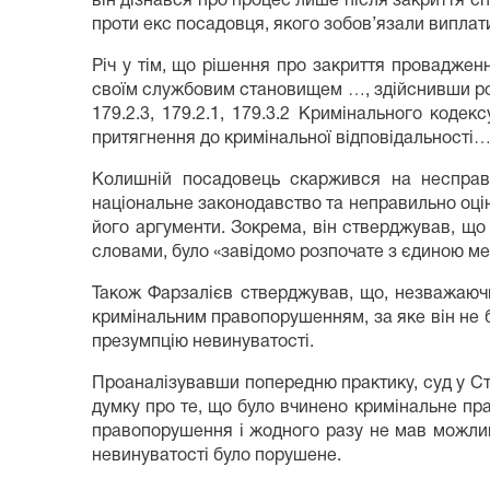
він дізнався про процес лише після закриття с
проти екс посадовця, якого зобов’язали виплат
Річ у тім, що рішення про закриття проваджен
своїм службовим становищем …, здійснивши розк
179.2.3, 179.2.1, 179.3.2 Кримінального кодек
притягнення до кримінальної відповідальності…
Колишній посадовець скаржився на несправе
національне законодавство та неправильно оцін
його аргументи. Зокрема, він стверджував, що
словами, було «завідомо розпочате з єдиною ме
Також Фарзалієв стверджував, що, незважаючи
кримінальним правопорушенням, за яке він не 
презумпцію невинуватості.
Проаналізувавши попередню практику, суд у С
думку про те, що було вчинено кримінальне пр
правопорушення і жодного разу не мав можлив
невинуватості було порушене.