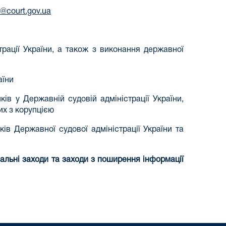
@court.gov.ua
страції України, а також з виконання державної
аїни
ів у Державній судовій адміністрації України,
их з корупцією
ів Державної судової адміністрації України та
альні заходи та заходи з поширення інформації