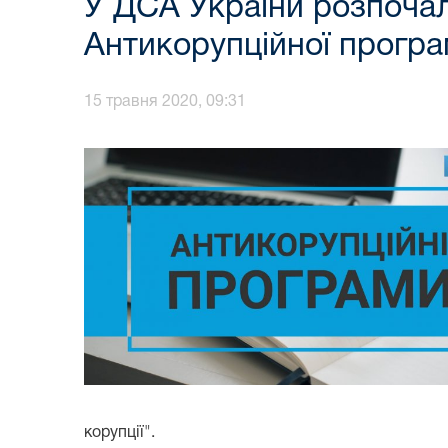
У ДСА України розпоча
Антикорупційної програ
15 травня 2020, 09:31
корупції".