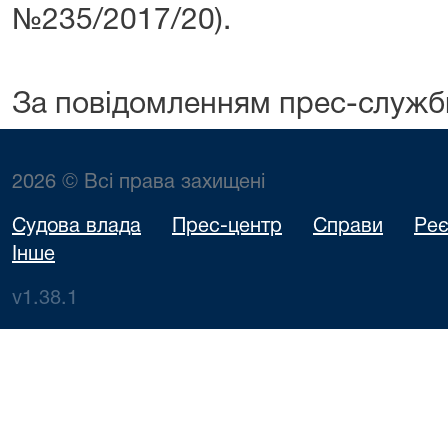
№235/2017/20).
За повідомленням прес-служб
2026 © Всі права захищені
Судова влада
Прес-центр
Справи
Реє
Інше
v1.38.1