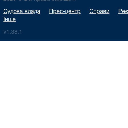
Судова влада
Прес-центр
Справи
Реє
Інше
v1.38.1