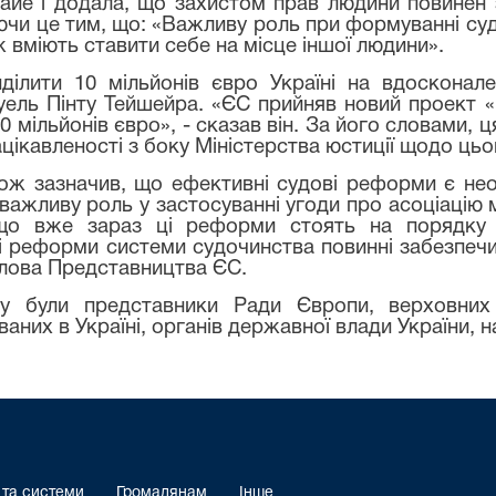
уайе і додала, що захистом прав людини повинен 
нтуючи це тим, що: «Важливу роль при формуванні су
ож вміють ставити себе на місце іншої людини».
ілити 10 мільйонів євро Україні на вдосконал
ель Пінту Тейшейра. «ЄС прийняв новий проект «
мільйонів євро», - сказав він. За його словами, 
цікавленості з боку Міністерства юстиції щодо цьо
ж зазначив, що ефективні судові реформи є нео
 важливу роль у застосуванні угоди про асоціацію
в, що вже зараз ці реформи стоять на порядку
 реформи системи судочинства повинні забезпечи
олова Представництва ЄС.
лу були представники Ради Європи, верховних
них в Україні, органів державної влади України, н
 та системи
Громадянам
Інше