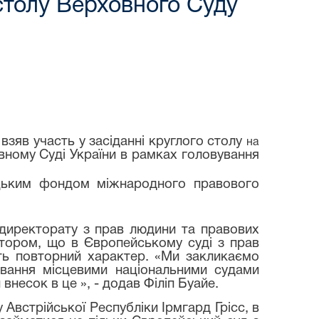
 столу Верховного Суду
взяв участь у засіданні круглого столу
на
овному Суді України в рамках головування
ецьким фондом міжнародного правового
 директорату з прав людини та правових
тором, що в Європейському суді з прав
ть повторний характер. «Ми закликаємо
ування місцевими національними судами
несок в це », - додав Філіп Буайе.
Австрійської Республіки Ірмгард Грісс, в