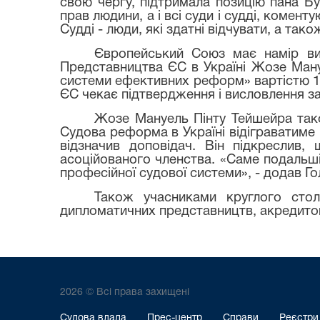
свою чергу, підтримала позицію пана Б
прав людини, а і всі суди і судді, коме
Судді - люди, які здатні відчувати, а так
Європейський Союз має намір вид
Представництва ЄС в Україні Жозе Ману
системи ефективних реформ» вартістю 10 
ЄС чекає підтвердження і висловлення за
Жозе Мануель Пінту Тейшейра тако
Судова реформа в Україні відіграватиме
відзначив доповідач. Він підкресли
асоційованого членства. «Саме подальші
професійної судової системи», - додав Г
Також учасниками круглого сто
дипломатичних представництв, акредитова
2026 © Всі права захищені
Судова влада
Прес-центр
Справи
Реєстри