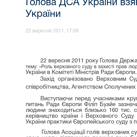
Голова ДСА України взяв
України
22 вересня 2011, 17:08
22 вересня 2011 року
Голова Держав
тему: «Роль верховного суду в захисті прав лю
України в Комітеті Міністрів Ради Європи.
Захід організовано Верховним С
співробітництва, Агентством Сполучених
Виступаючи перед учасниками круг
питань Ради Європи Філіп Буайе зазна
людини знаходиться близько 160 тис. 
керівництво країни і Верховного Суду
України практики Європейського суду з пр
Голова Асоціації голів верховних с