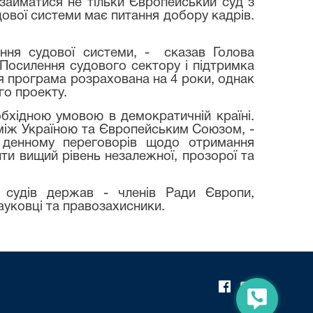
займатися не тільки Європейський суд з
дової системи має питання добору кадрів.
ення судової системи, -
сказав Голова
Посилення судового сектору і підтримка
ця програма розрахована на 4 роки, однак
го проекту.
бхідною умовою в демократичній країні.
 між Україною та Європейським Союзом, -
 денному переговорів щодо отримання
ти вищий рівень незалежної, прозорої та
 судів держав - членів Ради Європи,
ауковці та правозахисники.