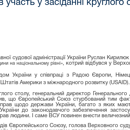
 участь у засіданні круглого
ної судової адміністрації України Руслан Кирилюк 
, котрий відбувся у Верх
дини на національному рівні»
удом України у співпраці з Радою Європи, Нім
 Штатів Америки з міжнародного розвитку (USAID).
лого столу, генеральний директор Генерального
чив, що Європейський Союз стурбований тим фак
справ щодо держави України, багато з яких маю
 України до законодавчого забезпечення застос
ав людини. І саме ВСУ повинен внести величезний в
удів Європейського Союзу, голова Верховного суду 