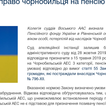
раво чорнобильця на пенсію 
Колегія суддів Восьмого ААС визнала 
Пенсійного фонду України в Рівненській об
віком особі, потерпілій від наслідків Чорно
Суд апеляційної інстанції залишив 
адміністративного суду від 28 жовтня 201
відповідача призначити з 15 травня 2019 ро
на Чорнобильській АЕС 3 категорії, пенсі
умовах) відповідно до вимог
статті 55 За
громадян, які постраждали внаслідок Чорно
№ 796-ХІІ
.
Вказаною нормою Закону визначено умови н
забруднення. Відмова відповідача обґрунтовувалась тим, 
нобильській АЕС, що унеможливлює встановлення періоду п
ильській АЕС не є підставою для призначення позивачу пенсі