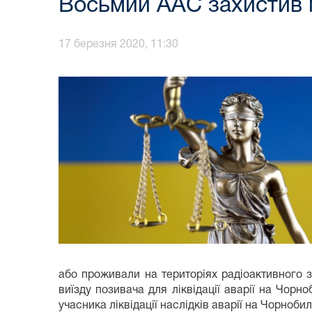
Восьмий ААС захистив п
17 березня 2020, 11:30
або проживали на територіях радіоактивного 
виїзду позивача для ліквідації аварії на Чор
учасника ліквідації наслідків аварії на Чорноб