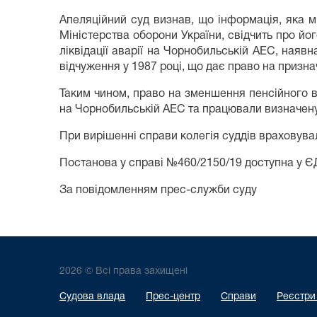
Апеляційний суд визнав, що інформація, яка мі
Міністерства оборони України, свідчить про його
ліквідації аварії на Чорнобильській АЕС, ная
відчуження у 1987 році, що дає право на призна
Таким чином, право на зменшення пенсійного ві
на Чорнобильській АЕС та працювали визначену к
При вирішенні справи колегія суддів враховува
Постанова у справі №460/2150/19 доступна у 
За повідомленням прес-служби суду
2026 © Всі права захищені
Судова влада
Прес-центр
Справи
Реєстри