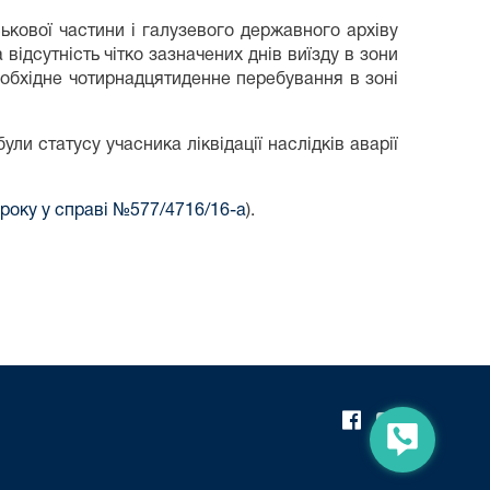
ськової частини і галузевого державного архіву
 відсутність чітко зазначених днів виїзду в зони
еобхідне чотирнадцятиденне перебування в зоні
и статусу учасника ліквідації наслідків аварії
 року у справі №577/4716/16-а
).