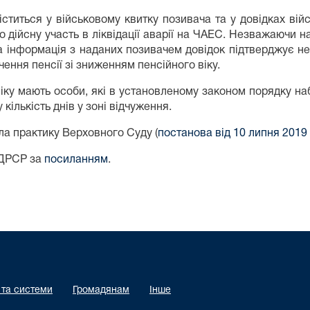
ститься у військовому квитку позивача та у довідках вій
 дійсну участь в ліквідації аварії на ЧАЕС. Незважаючи на
вна інформація з наданих позивачем довідок підтверджує н
чення пенсії зі зниженням пенсійного віку.
ку мають особи, які в установленому законом порядку набул
ількість днів у зоні відчуження.
ла практику Верховного Суду (
постанова від 10 липня 2019
ЄДРСР за
посиланням
.
 та системи
Громадянам
Інше