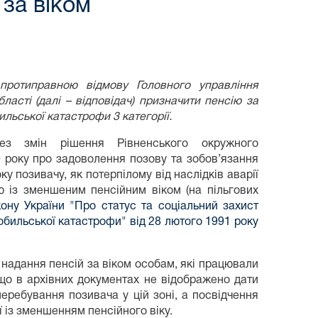
за віком
протиправною відмову Головного управління
ласті (далі – відповідач) призначити пенсію за
бильської катастрофи 3 категорії.
без змін рішення Рівненського окружного
9 року про задоволення позову та зобов’язання
ку позивачу, як потерпілому від наслідків аварії
ю із зменшеним пенсійним віком (на пільгових
кону України "Про статус та соціальний захист
бильської катастрофи" від 28 лютого 1991 року
адання пенсій за віком особам, які працювали
що в архівних документах не відображено дати
еребування позивача у цій зоні, а посвідчення
ї із зменшенням пенсійного віку.