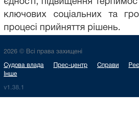
єдності, підвищення терпимос
ключових соціальних та гро
процесі прийняття рішень.
2026 © Всі права захищені
Судова влада
Прес-центр
Справи
Реє
Інше
v1.38.1