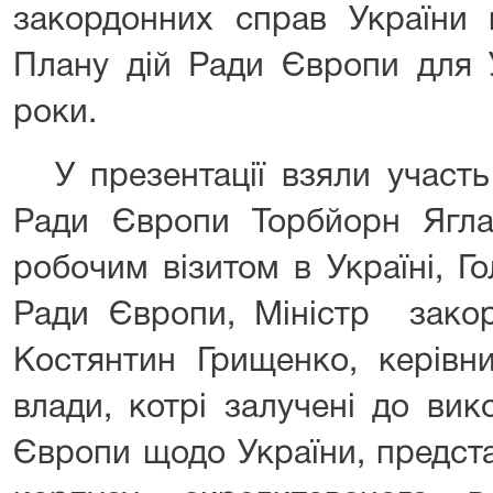
закордонних справ України в
Плану дій Ради Європи
для
рок
и.
У презентації взяли участ
Ради Європи Торбйорн Ягла
робочим візитом в Україні, Го
Ради Європи, Міністр
закор
Костянтин Грищенко, керівн
влади, котрі залучені до ви
Європи щодо України,
предст