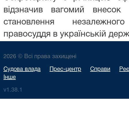
відзначив вагомий внесок п
становлення незалежног
правосуддя в українській держ
2026 © Всі права захищені
Судова влада
Прес-центр
Справи
Реє
Інше
v1.38.1