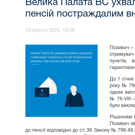
Велика Палата ВС ухвал
пенсій постраждалим в
10 лютого 2020, 10:36
Позивач – 
отримувач 
пунктів, 
гарантован
До 1 січня
року № 796
однак випл
№ 76-VIII 
було виклю
Рішенням в
Позивач зв
до пенсії відповідно до ст. 39 Закону № 796-ХІ