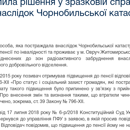
ила рішення у зразковій спр
наслідок Чорнобильської кат
особа, яка постраждала внаслідок Чорнобильської катаст
пенсії по інвалідності та проживає у м. Овруч Житомирсько
віднесених до зон радіоактивного забруднення внас
ого добровільного відселення.
 2015 року позивач отримував підвищення до пенсії відпові
-XII «Про статус і соціальний захист громадян, які пост
ату такого підвищення було припинено у зв’язку з прийн
«Про внесення змін та визнання такими, що втратили чинн
чено, зокрема, ст. 39 Закону № 796-ХІІ.
ід 17 липня 2018 року № 6-р/2018 Конституційний Суд Ук
ернувся до управління ПФУ з заявою, в якій просив пові
І. Відповідач повідомив, що підвищення до пенсії йому не