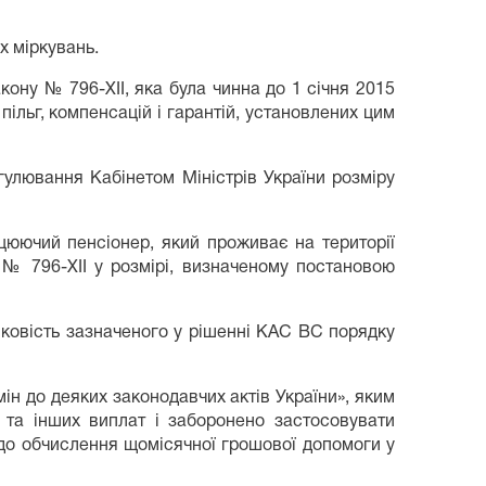
х міркувань.
кону № 796-ХІІ, яка була чинна до 1 січня 2015
пільг, компенсацій і гарантій, установлених цим
улювання Кабінетом Міністрів України розміру
цюючий пенсіонер, який проживає на території
у № 796-ХІІ у розмірі, визначеному постановою
лковість зазначеного у рішенні КАС ВС порядку
мін до деяких законодавчих актів України», яким
в та інших виплат і заборонено застосовувати
одо обчислення щомісячної грошової допомоги у