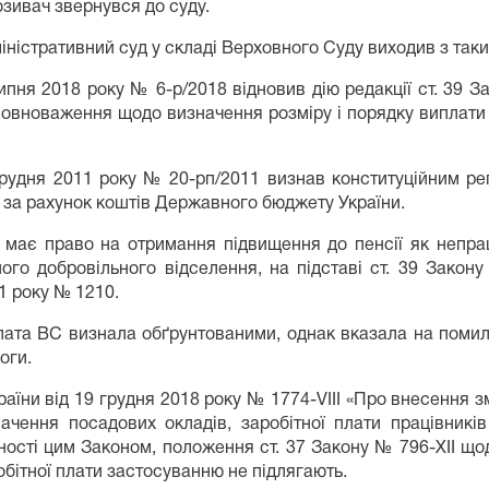
зивач звернувся до суду.
ністративний суд у складі Верховного Суду виходив з таки
пня 2018 року № 6-р/2018 відновив дію редакції ст. 39 За
 повноваження щодо визначення розміру і порядку виплати 
грудня 2011 року № 20-рп/2011 визнав конституційним рег
я за рахунок коштів Державного бюджету України.
ч має право на отримання підвищення до пенсії як непра
ого добровільного відселення, на підставі ст. 39 Закон
11 року № 1210.
алата ВС визнала обґрунтованими, однак вказала на поми
оги.
раїни від 19 грудня 2018 року № 1774-VІІІ «Про внесення з
чення посадових окладів, заробітної плати працівникі
нності цим Законом, положення ст. 37 Закону № 796-XII щ
обітної плати застосуванню не підлягають.