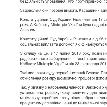
бездіяльність управління ПФУ протиправною, по
Задовольняючи позовні вимоги, Касаційний адмі
Конституційний Суд України Рішенням від 17 ли
року. А Кабінету Міністрів України були надані
Законом.
Конституційний Суд України Рішенням від 26 
соціальних виплат та допомог, які фінансуютьс
З огляду на це, з 17 липня 2018 року позива
радіоактивного забруднення – зоні гарантован
Кабінету Міністрів України від 23 листопада 20
Такі висновки суду першої інстанції Велика П
обчислення розміру щомісячної грошової допом
Так, у зв’язку з набранням чинності Законом Ук
установлено розрахункову величину для визна
мінімальну заробітну плату після набрання чи
процентному співвідношенні до мінімальної зар