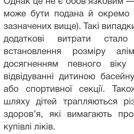
Однак це не є обов’язковим —
може бути подана й окремо 
зазначених вище). Такі випад
додаткові витрати стал
встановлення розміру алі
досягненням певного віку
відвідуванні дитиною басейн
або спортивної секції. Так
шляху дітей трапляються рі
здоров’я, які вимагають пр
купівлі ліків.