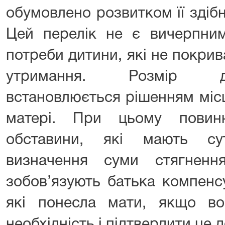
обумовлено розвитком її здіб
Цей перелік не є вичерпни
потреби дитини, які не покрив
утримання. Розмір д
встановлюється рішенням міс
матері. При цьому повинн
обставини, які мають су
визначення суми стягненн
зобов’язують батька компенс
які понесла мати, якщо в
необхідність і підтвердити це