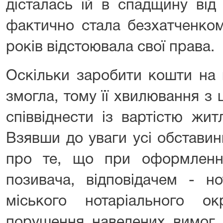
дісталась їй в спадщину від 
фактично стала безхатченко
років відстоювала свої права.
Оскільки заробити кошти на
змогла, тому її хвилювання з
співвіднести із вартістю жит
Взявши до уваги усі обставин
про те, що при оформленні
позивача, відповідачем - но
міського нотаріального о
порушення наведених вимог 