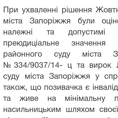
При ухваленні рішення Жовт
міста Запоріжжя були оцін
належні та допустимі д
преюдиціальне значення 
районного суду міста З
№334/9037/14- ц та вирок Л
суду міста Запоріжжя у спр
також, що позивачка є інвалід
та живе на мінімальну п
насильницьким шляхом своєї