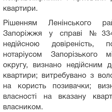
квартири.
Рішенням Ленінського ра
Запоріжжя у справі №334
недійсною довіреність, п
нотаріусом Запорізького мі
округу, визнано недійсним д
квартири; витребувано з вол
на користь позивачки; виз
власності на вказану квар
власником.