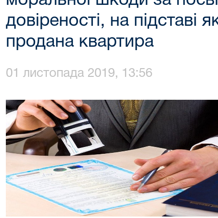
моральної шкоди за посв
довіреності, на підставі 
продана квартира
01 листопада 2019, 13:56