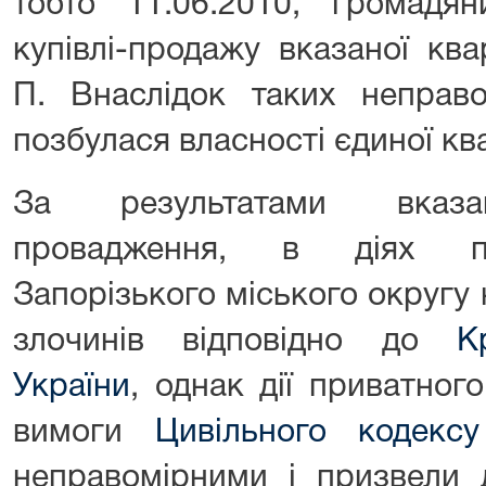
тобто 11.06.2010, громадя
купівлі-продажу вказаної кв
П. Внаслідок таких неправо
позбулася власності єдиної кв
За результатами вказан
провадження, в діях пр
Запорізького міського округу
злочинів відповідно до
К
України
, однак дії приватног
вимоги
Цивільного кодексу
неправомірними і призвели 