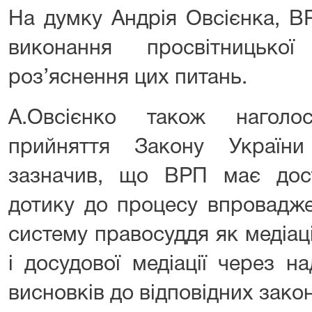
На думку Андрія Овсієнка, В
виконання просвітницьк
роз’яснення цих питань.
А.Овсієнко також наголо
прийняття Закону Україн
зазначив, що ВРП має дост
дотику до процесу впровадже
систему правосуддя як медіації
і досудової медіації через н
висновків до відповідних зако