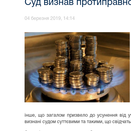
Суд визнав протиправно
04 березня 2019, 14:14
інше, що загалом призвело до усунення від у
визнані судом суттєвими та такими, що свідчат