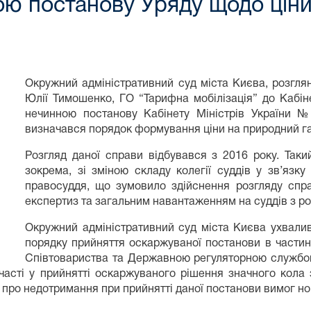
ю постанову Уряду щодо ціни
Окружний адміністративний суд міста Києва, розгля
Юлії Тимошенко, ГО “Тарифна мобілізація” до Кабін
нечинною постанову Кабінету Міністрів України №3
визначався порядок формування ціни на природний га
Розгляд даної справи відбувався з 2016 року. Таки
зокрема, зі зміною складу колегії суддів у зв’язк
правосуддя, що зумовило здійснення розгляду спра
експертиз та загальним навантаженням на суддів з ро
Окружний адміністративний суд міста Києва ухвали
порядку прийняття оскаржуваної постанови в частин
Співтовариства та Державною регуляторною службою
часті у прийнятті оскаржуваного рішення значного кола 
ь про недотримання при прийнятті даної постанови вимог н