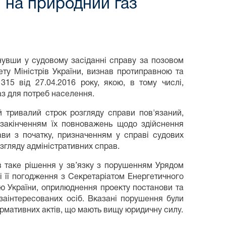
 на природний газ
нувши у судовому засіданні справу за позовом
ету Міністрів України, визнав протиправною та
15 від 27.04.2016 року, якою, в тому числі,
з для потреб населення.
й тривалий строк розгляду справи пов'язаний,
у закінченням їх повноважень щодо здійснення
ви з початку, призначенням у справі судових
згляду адміністративних справ.
в таке рішення у зв’язку з порушенням Урядом
і її погодження з Секретаріатом Енергетичного
 України, оприлюднення проекту постанови та
заінтересованих осіб. Вказані порушення були
ормативних актів, що мають вищу юридичну силу.